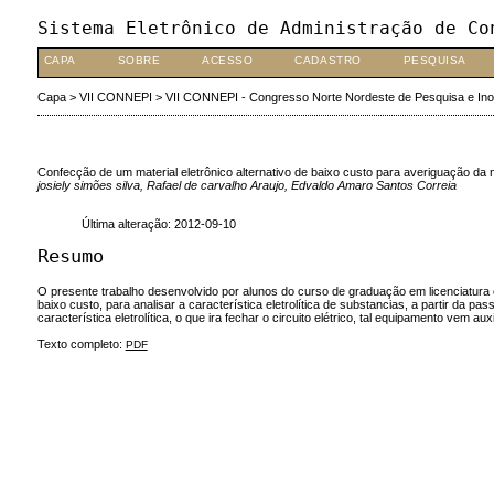
Sistema Eletrônico de Administração de Co
CAPA
SOBRE
ACESSO
CADASTRO
PESQUISA
Capa
>
VII CONNEPI
>
VII CONNEPI - Congresso Norte Nordeste de Pesquisa e In
Confecção de um material eletrônico alternativo de baixo custo para averiguação da n
josiely simões silva, Rafael de carvalho Araujo, Edvaldo Amaro Santos Correia
Última alteração: 2012-09-10
Resumo
O presente trabalho desenvolvido por alunos do curso de graduação em licenciatura 
baixo custo, para analisar a característica eletrolítica de substancias, a partir da 
característica eletrolítica, o que ira fechar o circuito elétrico, tal equipamento v
Texto completo:
PDF