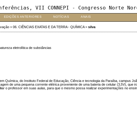
nferências, VII CONNEPI - Congresso Norte Nor
EDIÇÕES ANTERIORES
NOTÍCIAS
ANAIS
ovação
>
06. CIÊNCIAS EXATAS E DA TERRA - QUÍMICA
>
silva
atureza eletrolítica de substâncias
em Química, do Instituto Federal de Educação, Ciência e tecnologia da Paraíba, campus Joã
passagem de uma pequena corrente elétrica proveniente de uma bateria de celular (3,5V), que 
em auxiliar o professor em suas aulas, para que o mesmo possa realizar experimentações no en