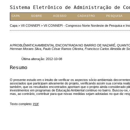
Sistema Eletrônico de Administração de Co
CAPA
SOBRE
ACESSO
CADASTRO
PESQUISA
Capa
>
VII CONNEPI
>
VII CONNEPI - Congresso Norte Nordeste de Pesquisa e In
A PROBLÉMATICA AMBIENTAL ENCONTRADA NO BAIRRO DE NAZARÉ, QUANTO 
Hernnan Moraes Silva, Paulo César Ramos Oliveira, Francisco Carlos Almeida de Souz
Última alteração: 2012-10-08
Resumo
O presente estudo em o intuito de verificar os aspectos sócio-ambientais decorrente
associados que participam ativamente do projeto, verificando assim sua correta realiz
também, que os resultados encontrados apontam que o projeto ainda considerado pil
investimentos em programas de Educação Ambiental continuo no bairro. Buscou-se, co
mas, ao contrário, contribuir para que novas medidas sejam adotadas no que diz respei
Texto completo:
PDF