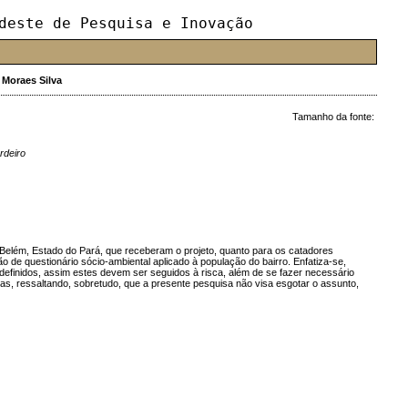
deste de Pesquisa e Inovação
>
Moraes Silva
Tamanho da fonte:
rdeiro
e Belém, Estado do Pará, que receberam o projeto, quanto para os catadores
ão de questionário sócio-ambiental aplicado à população do bairro. Enfatiza-se,
efinidos, assim estes devem ser seguidos à risca, além de se fazer necessário
as, ressaltando, sobretudo, que a presente pesquisa não visa esgotar o assunto,