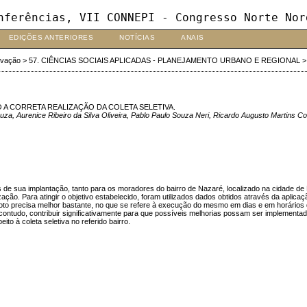
nferências, VII CONNEPI - Congresso Norte Nor
EDIÇÕES ANTERIORES
NOTÍCIAS
ANAIS
ovação
>
57. CIÊNCIAS SOCIAIS APLICADAS - PLANEJAMENTO URBANO E REGIONAL
A CORRETA REALIZAÇÃO DA COLETA SELETIVA.
a, Aurenice Ribeiro da Silva Oliveira, Pablo Paulo Souza Neri, Ricardo Augusto Martins Co
s de sua implantação, tanto para os moradores do bairro de Nazaré, localizado na cidade d
ação. Para atingir o objetivo estabelecido, foram utilizados dados obtidos através da aplicaç
oto precisa melhor bastante, no que se refere à execução do mesmo em dias e em horários d
ntudo, contribuir significativamente para que possíveis melhorias possam ser implementad
to à coleta seletiva no referido bairro.