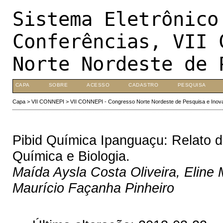
Sistema Eletrônico
Conferências, VII 
Norte Nordeste de 
CAPA
SOBRE
ACESSO
CADASTRO
PESQUISA
Capa
>
VII CONNEPI
>
VII CONNEPI - Congresso Norte Nordeste de Pesquisa e Inov
Pibid Química Ipanguaçu: Relato d
Química e Biologia.
Maída Aysla Costa Oliveira, Eline
Maurício Façanha Pinheiro