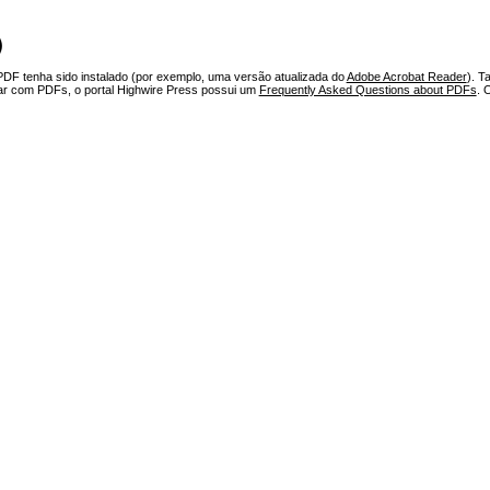
)
PDF tenha sido instalado (por exemplo, uma versão atualizada do
Adobe Acrobat Reader
). T
har com PDFs, o portal Highwire Press possui um
Frequently Asked Questions about PDFs
. 