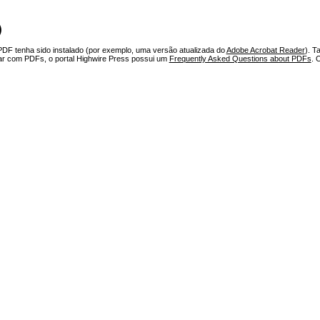
)
PDF tenha sido instalado (por exemplo, uma versão atualizada do
Adobe Acrobat Reader
). T
har com PDFs, o portal Highwire Press possui um
Frequently Asked Questions about PDFs
. 