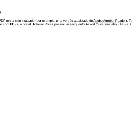
)
PDF tenha sido instalado (por exemplo, uma versão atualizada do
Adobe Acrobat Reader
). T
har com PDFs, o portal Highwire Press possui um
Frequently Asked Questions about PDFs
. 