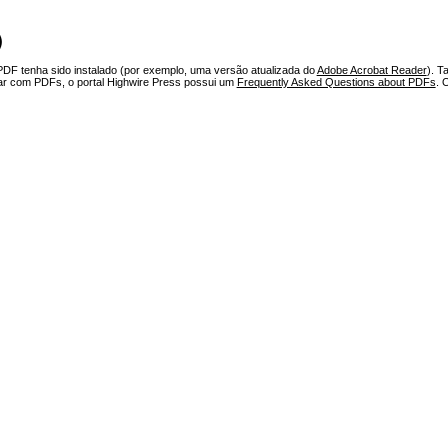
)
PDF tenha sido instalado (por exemplo, uma versão atualizada do
Adobe Acrobat Reader
). T
har com PDFs, o portal Highwire Press possui um
Frequently Asked Questions about PDFs
. 