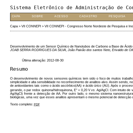
Sistema Eletrônico de Administração de Co
CAPA
SOBRE
ACESSO
CADASTRO
PESQUISA
Capa
>
VII CONNEPI
>
VII CONNEPI - Congresso Norte Nordeste de Pesquisa e In
Desenvolvimento de um Sensor Químico de Nanotubos de Carbono a Base de Ácido Fe
JOAB SERRA RODRIGUES DA SILVA, João Paixão dos santos Neto, Erivaldo de Oliveir
Última alteração: 2012-08-30
Resumo
O desenvolvimento de novos sensores químicos tem sido o foco de muitos trabalhos no
simplicidade e alta sensibilidade no reconhecimento de analitos-alvo. Assim sendo, 
de antioxidantes tais como o ácido ascórbico(AA) e ácido úrico (AU). Após o proces
gerando, o par redox quinona/hidroquinona, E° = 0,20 V
vs.
Ag/AgCl. Com intuito de v
Ag/AgCl) frente a detecção de AA. Por outro lado, o mesmo sistema nanoestrutura
biológicas, uma vez que esses analitos apresentam o mesmo potencial de detecção 
Texto completo:
PDF