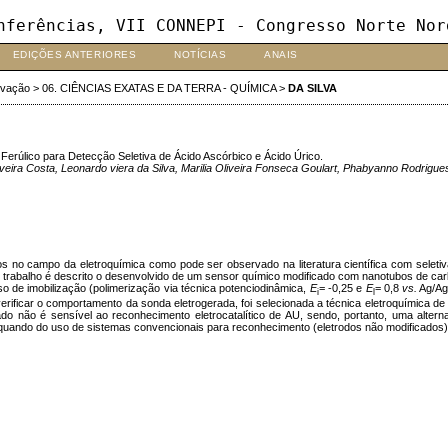
nferências, VII CONNEPI - Congresso Norte Nor
EDIÇÕES ANTERIORES
NOTÍCIAS
ANAIS
ovação
>
06. CIÊNCIAS EXATAS E DA TERRA - QUÍMICA
>
DA SILVA
rúlico para Detecção Seletiva de Ácido Ascórbico e Ácido Úrico.
a Costa, Leonardo viera da Silva, Marilia Oliveira Fonseca Goulart, Phabyanno Rodrigue
 campo da eletroquímica como pode ser observado na literatura científica com seletiva polít
no trabalho é descrito o desenvolvido de um sensor químico modificado com nanotubos de car
so de imobilização (polimerização via técnica potenciodinâmica,
E
= -0,25 e
E
= 0,8
vs.
Ag/AgC
i
l
erificar o comportamento da sonda eletrogerada, foi selecionada a técnica eletroquímica de v
do não é sensível ao reconhecimento eletrocatalítico de AU, sendo, portanto, uma alter
quando do uso de sistemas convencionais para reconhecimento (eletrodos não modificados)