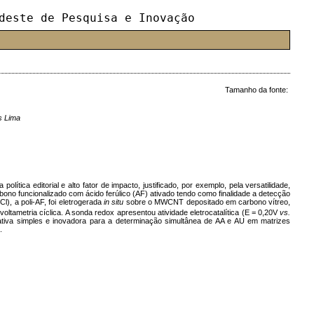
deste de Pesquisa e Inovação
Tamanho da fonte:
s Lima
ica editorial e alto fator de impacto, justificado, por exemplo, pela versatilidade,
bono funcionalizado com ácido ferúlico (AF) ativado tendo como finalidade a detecção
l), a poli-AF, foi eletrogerada
in situ
sobre o MWCNT depositado em carbono vítreo,
oltametria cíclica. A sonda redox apresentou atividade eletrocatalítica (E = 0,20V
vs.
nativa simples e inovadora para a determinação simultânea de AA e AU em matrizes
.