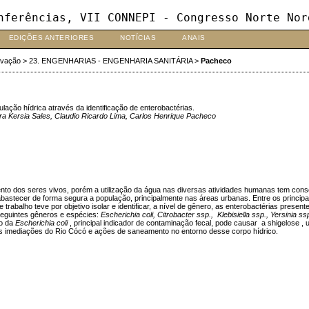
nferências, VII CONNEPI - Congresso Norte Nor
EDIÇÕES ANTERIORES
NOTÍCIAS
ANAIS
ovação
>
23. ENGENHARIAS - ENGENHARIA SANITÁRIA
>
Pacheco
ação hídrica através da identificação de enterobactérias.
 Kersia Sales, Claudio Ricardo Lima, Carlos Henrique Pacheco
nto dos seres vivos, porém a utilização da água nas diversas atividades humanas tem con
bastecer de forma segura a população, principalmente nas áreas urbanas. Entre os principa
e trabalho teve por objetivo isolar e identificar, a nível de gênero, as enterobactérias pres
 seguintes gêneros e espécies:
Escherichia coli, Citrobacter ssp., Klebisiella ssp., Yersinia ss
 o da
Escherichia coli
, principal indicador de contaminação fecal, pode causar a shigelose ,
s imediações do Rio Cócó e ações de saneamento no entorno desse corpo hídrico.