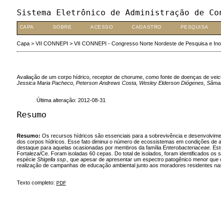
Sistema Eletrônico de Administração de Co
CAPA
SOBRE
ACESSO
CADASTRO
PESQUISA
Capa
>
VII CONNEPI
>
VII CONNEPI - Congresso Norte Nordeste de Pesquisa e In
Avaliação de um corpo hídrico, receptor de chorume, como fonte de doenças de veicul
Jessica Maria Pacheco, Peterson Andrews Costa, Wesley Elderson Diógenes, Sâmara
Última alteração: 2012-08-31
Resumo
Resumo
:
Os recursos hídricos são essenciais para a sobrevivência e desenvolvime
dos corpos hídricos. Esse fato diminui o número de ecossistemas em condições de a
destaque para aquelas ocasionadas por membros da família E
nterobacteriaceae.
Est
Fortaleza/Ce. Foram isoladas 60 cepas. Do total de isolados, foram identificados os
espécie
Shigella ssp.,
que apesar de apresentar um espectro patogênico menor que
realização de campanhas de educação ambiental junto aos moradores residentes na
Texto completo:
PDF