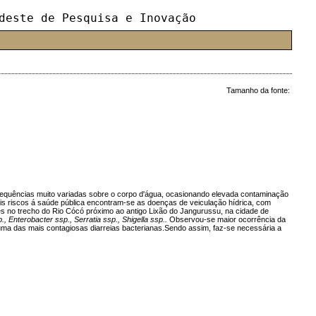
deste de Pesquisa e Inovação
Tamanho da fonte:
sequências muito variadas sobre o corpo d'água, ocasionando elevada contaminação
is riscos á saúde pública encontram-se as doenças de veiculação hídrica, com
entes no trecho do Rio Cócó próximo ao antigo Lixão do Jangurussu, na cidade de
p., Enterobacter ssp., Serratia ssp., Shigella ssp..
Observou-se maior ocorrência da
 uma das mais contagiosas diarreias bacterianas.Sendo assim, faz-se necessária a