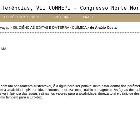
nferências, VII CONNEPI - Congresso Norte Nor
EDIÇÕES ANTERIORES
NOTÍCIAS
ANAIS
ovação
>
06. CIÊNCIAS EXATAS E DA TERRA - QUÍMICA
>
de Araújo Costa
- MA
om um pensamento sustentável, já a água para ser potável deve estar dentro dos parâmetros
m a alcalinidade, pH, turbidez, cloretos, dureza total, cálcio e magnésio. As águas dos 
iva influência das águas salinas, os valores para a alcalinidade, dureza total e cálcio se
omo também para a turbidez.