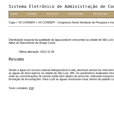
Sistema Eletrônico de Administração de Co
CAPA
SOBRE
ACESSO
CADASTRO
PESQUISA
Capa
>
VII CONNEPI
>
VII CONNEPI - Congresso Norte Nordeste de Pesquisa e In
Distribuição espacial da qualidade da água potável consumida na cidade de São Luís
Ailton do Nascimento de Araújo Costa
Última alteração: 2012-11-05
Resumo
Sendo a água um recurso natural indispensável à vida, devemos preservar este bem c
as águas de doze bairros na cidade de São Luís- MA. Os parâmetros analisados fora
onde as concentrações de cloreto estão bem abaixo do prescrito, indicando inexpress
formação de incrustações. Para o pH as águas mostraram estar dentro do padrão c
Texto completo:
PDF