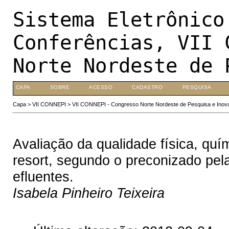
Sistema Eletrônico
Conferências, VII 
Norte Nordeste de 
CAPA
SOBRE
ACESSO
CADASTRO
PESQUISA
Capa
>
VII CONNEPI
>
VII CONNEPI - Congresso Norte Nordeste de Pesquisa e Inov
Avaliação da qualidade física, quí
resort, segundo o preconizado pel
efluentes.
Isabela Pinheiro Teixeira