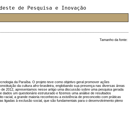
deste de Pesquisa e Inovação
Tamanho da fonte:
cnologia da Paraíba. O projeto teve como objetivo geral promover ações
nstituição da cultura afro-brasileira, englobando sua presença nas diversas áreas
mbro de 2012, apresentamos nesse artigo uma discussão sobre uma pesquisa gerada
de dados um questionário estruturado e fizemos uma análise de resultados
 racial, a grande maioria reconheceu a existência de preconceito com práticas
icas ligadas à exclusão social, que são fundamentais para o desenvolvimento pleno