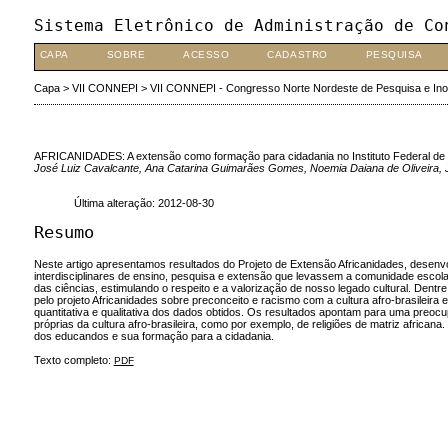
Sistema Eletrônico de Administração de Co
CAPA
SOBRE
ACESSO
CADASTRO
PESQUISA
Capa
>
VII CONNEPI
>
VII CONNEPI - Congresso Norte Nordeste de Pesquisa e In
AFRICANIDADES: A extensão como formação para cidadania no Instituto Federal de
José Luiz Cavalcante, Ana Catarina Guimarães Gomes, Noemia Daiana de Oliveira,
Última alteração: 2012-08-30
Resumo
Neste artigo apresentamos resultados do Projeto de Extensão Africanidades, desenv
interdisciplinares de ensino, pesquisa e extensão que levassem a comunidade escolar
das ciências, estimulando o respeito e a valorização de nosso legado cultural. Den
pelo projeto Africanidades sobre preconceito e racismo com a cultura afro-brasilei
quantitativa e qualitativa dos dados obtidos. Os resultados apontam para uma preo
próprias da cultura afro-brasileira, como por exemplo, de religiões de matriz africa
dos educandos e sua formação para a cidadania.
Texto completo:
PDF