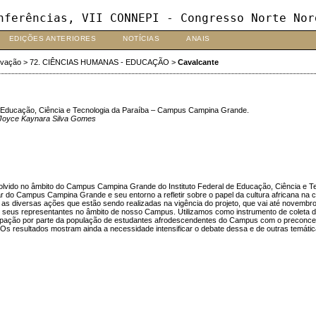
nferências, VII CONNEPI - Congresso Norte Nor
EDIÇÕES ANTERIORES
NOTÍCIAS
ANAIS
ovação
>
72. CIÊNCIAS HUMANAS - EDUCAÇÃO
>
Cavalcante
 Educação, Ciência e Tecnologia da Paraíba – Campus Campina Grande.
 Joyce Kaynara Silva Gomes
olvido no âmbito do Campus Campina Grande do Instituto Federal de Educação, Ciência e Te
 do Campus Campina Grande e seu entorno a refletir sobre o papel da cultura africana na co
tre as diversas ações que estão sendo realizadas na vigência do projeto, que vai até nove
ra e seus representantes no âmbito de nosso Campus. Utilizamos como instrumento de coleta 
cupação por parte da população de estudantes afrodescendentes do Campus com o preconceito
na. Os resultados mostram ainda a necessidade intensificar o debate dessa e de outras temát