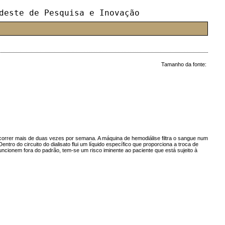
deste de Pesquisa e Inovação
Tamanho da fonte:
 ocorrer mais de duas vezes por semana. A máquina de hemodiálise filtra o sangue num
ro do circuito do dialisato flui um líquido específico que proporciona a troca de
ncionem fora do padrão, tem-se um risco iminente ao paciente que está sujeito à