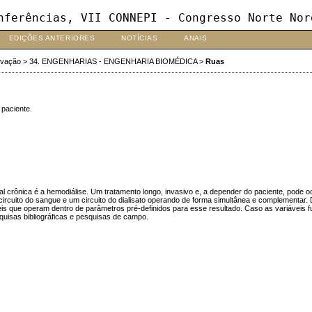
nferências, VII CONNEPI - Congresso Norte Nor
EDIÇÕES ANTERIORES
NOTÍCIAS
ANAIS
ovação
>
34. ENGENHARIAS - ENGENHARIA BIOMÉDICA
>
Ruas
 paciente.
nal crônica é a hemodiálise. Um tratamento longo, invasivo e, a depender do paciente, pode
cuito do sangue e um circuito do dialisato operando de forma simultânea e complementar. Dent
is que operam dentro de parâmetros pré-definidos para esse resultado. Caso as variáveis fu
pesquisas bibliográficas e pesquisas de campo.