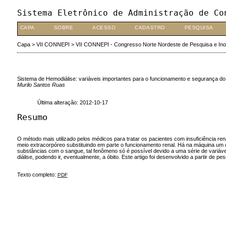
Sistema Eletrônico de Administração de Co
CAPA
SOBRE
ACESSO
CADASTRO
PESQUISA
Capa
>
VII CONNEPI
>
VII CONNEPI - Congresso Norte Nordeste de Pesquisa e In
Sistema de Hemodiálise: variáveis importantes para o funcionamento e segurança do
Murilo Santos Ruas
Última alteração: 2012-10-17
Resumo
O método mais utilizado pelos médicos para tratar os pacientes com insuficiência re
meio extracorpóreo substituindo em parte o funcionamento renal. Há na máquina um cir
substâncias com o sangue, tal fenômeno só é possível devido a uma série de variáve
diálise, podendo ir, eventualmente, a óbito. Este artigo foi desenvolvido a partir de 
Texto completo:
PDF