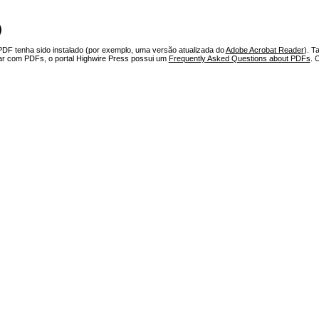
)
PDF tenha sido instalado (por exemplo, uma versão atualizada do
Adobe Acrobat Reader
). T
har com PDFs, o portal Highwire Press possui um
Frequently Asked Questions about PDFs
. 