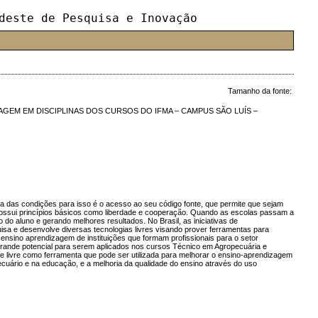
deste de Pesquisa e Inovação
Tamanho da fonte:
EM EM DISCIPLINAS DOS CURSOS DO IFMA – CAMPUS SÃO LUÍS –
ma das condições para isso é o acesso ao seu código fonte, que permite que sejam
possui princípios básicos como liberdade e cooperação. Quando as escolas passam a
 do aluno e gerando melhores resultados. No Brasil, as iniciativas de
isa e desenvolve diversas tecnologias livres visando prover ferramentas para
 ensino aprendizagem de instituições que formam profissionais para o setor
 grande potencial para serem aplicados nos cursos Técnico em Agropecuária e
re livre como ferramenta que pode ser utilizada para melhorar o ensino-aprendizagem
cuário e na educação, e a melhoria da qualidade do ensino através do uso