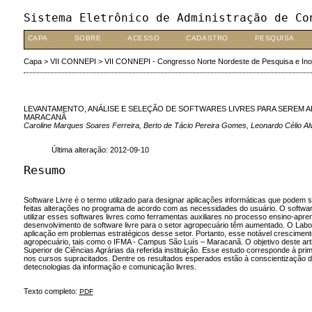
Sistema Eletrônico de Administração de Co
CAPA
SOBRE
ACESSO
CADASTRO
PESQUISA
Capa
>
VII CONNEPI
>
VII CONNEPI - Congresso Norte Nordeste de Pesquisa e In
LEVANTAMENTO, ANÁLISE E SELEÇÃO DE SOFTWARES LIVRES PARA SEREM 
MARACANÃ
Caroline Marques Soares Ferreira, Berto de Tácio Pereira Gomes, Leonardo Célio A
Última alteração: 2012-09-10
Resumo
Software Livre é o termo utilizado para designar aplicações informáticas que podem 
feitas alterações no programa de acordo com as necessidades do usuário. O softwa
utilizar esses softwares livres como ferramentas auxiliares no processo ensino-apren
desenvolvimento de software livre para o setor agropecuário têm aumentado. O Labor
aplicação em problemas estratégicos desse setor. Portanto, esse notável crescimento 
agropecuário, tais como o IFMA - Campus São Luís – Maracanã. O objetivo deste arti
Superior de Ciências Agrárias da referida instituição. Esse estudo corresponde à pr
nos cursos supracitados. Dentre os resultados esperados estão à conscientização d
detecnologias da informação e comunicação livres.
Texto completo:
PDF