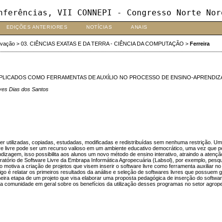
nferências, VII CONNEPI - Congresso Norte Nor
EDIÇÕES ANTERIORES
NOTÍCIAS
ANAIS
ovação
>
03. CIÊNCIAS EXATAS E DA TERRA - CIÊNCIA DA COMPUTAÇÃO
>
Ferreira
APLICADOS COMO FERRAMENTAS DE AUXÍLIO NO PROCESSO DE ENSINO-APRENDIZAG
lves Dias dos Santos
ser utilizadas, copiadas, estudadas, modificadas e redistribuídas sem nenhuma restrição. U
re livre pode ser um recurso valioso em um ambiente educativo democrático, uma vez que 
dizagem, isso possibilita aos alunos um novo método de ensino interativo, atraindo a atenção
atório de Software Livre da Embrapa Informática Agropecuária (Labsol), por exemplo, pesqu
motiva a criação de projetos que visem inserir o software livre como ferramenta auxiliar no
go é relatar os primeiros resultados da análise e seleção de softwares livres que possuem
imeira etapa de um projeto que visa elaborar uma proposta pedagógica de inserção do softwa
a comunidade em geral sobre os benefícios da utilização desses programas no setor agrope