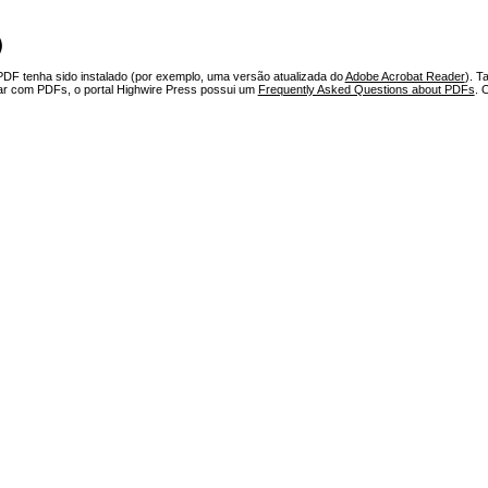
)
PDF tenha sido instalado (por exemplo, uma versão atualizada do
Adobe Acrobat Reader
). T
har com PDFs, o portal Highwire Press possui um
Frequently Asked Questions about PDFs
. 