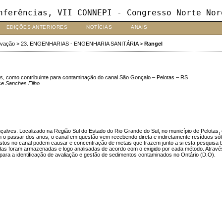
nferências, VII CONNEPI - Congresso Norte Nor
EDIÇÕES ANTERIORES
NOTÍCIAS
ANAIS
ovação
>
23. ENGENHARIAS - ENGENHARIA SANITÁRIA
>
Rangel
s, como contribuinte para contaminação do canal São Gonçalo – Pelotas – RS
se Sanches Filho
lves. Localizado na Região Sul do Estado do Rio Grande do Sul, no município de Pelotas, é 
o passar dos anos, o canal em questão vem recebendo direta e indiretamente resíduos sólid
stos no canal podem causar e concentração de metais que trazem junto a si esta pesquisa b
as foram armazenadas e logo analisadas de acordo com o exigido por cada método. Através do
para a identificação de avaliação e gestão de sedimentos contaminados no Ontário (D.O).