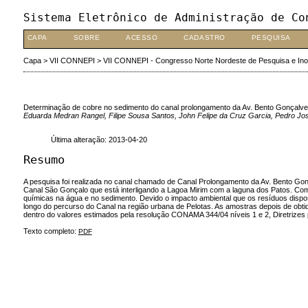
Sistema Eletrônico de Administração de Co
CAPA
SOBRE
ACESSO
CADASTRO
PESQUISA
Capa
>
VII CONNEPI
>
VII CONNEPI - Congresso Norte Nordeste de Pesquisa e In
Determinação de cobre no sedimento do canal prolongamento da Av. Bento Gonçalve
Eduarda Medran Rangel, Filipe Sousa Santos, John Felipe da Cruz Garcia, Pedro Jo
Última alteração: 2013-04-20
Resumo
A pesquisa foi realizada no canal chamado de Canal Prolongamento da Av. Bento Gonça
Canal São Gonçalo que está interligando a Lagoa Mirim com a laguna dos Patos. Com 
químicas na água e no sedimento. Devido o impacto ambiental que os resíduos dispo
longo do percurso do Canal na região urbana de Pelotas. As amostras depois de obtid
dentro do valores estimados pela resolução CONAMA 344/04 níveis 1 e 2, Diretrizes 
Texto completo:
PDF