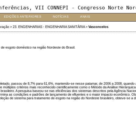
nferências, VII CONNEPI - Congresso Norte Nor
EDIÇÕES ANTERIORES
NOTÍCIAS
ANAIS
ovação
>
23. ENGENHARIAS - ENGENHARIA SANITÁRIA
>
Vasconcelos
o de esgoto doméstico na região Nordeste do Brasil.
coletado, passou de 8,7% para 61,6%, mantendo-se nesse patamar, de 2006 a 2008, quando a
 múltiplos critérios mais reconhecido cientificamente como o Método da Análise Hierárquica. N
e brasileiro. A pesquisa baseou-se nas eficiências dos sistemas descritos pela Agência Nac
ermina as condições e padrões de lançamento de efluentes e o maior impacto econômico. O
leção de sistema para tratamento de esgoto na região do Nordeste brasileiro, obteve-se a d