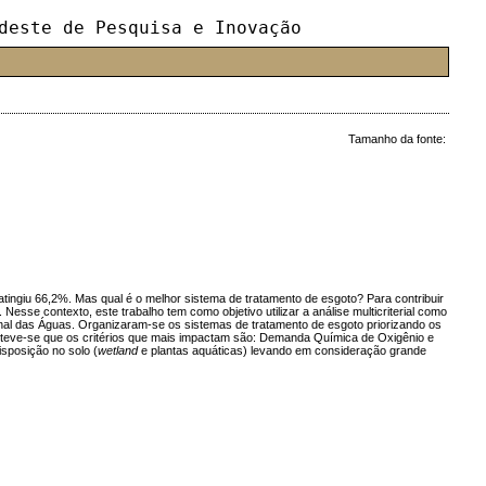
deste de Pesquisa e Inovação
Tamanho da fonte:
tingiu 66,2%. Mas qual é o melhor sistema de tratamento de esgoto? Para contribuir
esse contexto, este trabalho tem como objetivo utilizar a análise multicriterial como
ional das Águas. Organizaram-se os sistemas de tratamento de esgoto priorizando os
bteve-se que os critérios que mais impactam são: Demanda Química de Oxigênio e
isposição no solo (
wetland
e plantas aquáticas) levando em consideração grande