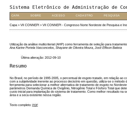
Sistema Eletrônico de Administração de Co
CAPA
SOBRE
ACESSO
CADASTRO
PESQUISA
Capa
>
VII CONNEPI
>
VII CONNEPI - Congresso Norte Nordeste de Pesquisa e In
Utilização da análise multicriterial (AHP) como ferramenta de seleção para tratament
Ana Karine Portela Vasconcelos, Shayane de Oliveira Moura, José Effison Batista
Última alteração: 2012-09-10
Resumo
No Brasil, no período de 1995-2005, o percentual de esgoto tratado, em relação ao 
com a subjetividade inerente ao processo decisório em questão, utiliza-se o método de
ferramenta para selecionar a melhor alternativa de tratamento de esgoto no Nordest
parâmetros Demanda Química de Oxigênio, Nitrogênio Total e Fósforo Total que det
custo inicial para implantação do sistema de tratamento. Como melhor resultado na se
área e a seca existente nessa região.
Texto completo:
PDF