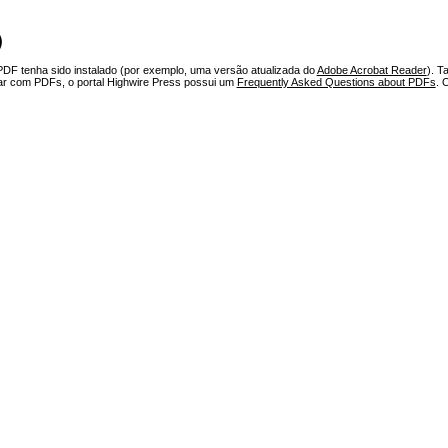
)
PDF tenha sido instalado (por exemplo, uma versão atualizada do
Adobe Acrobat Reader
). T
har com PDFs, o portal Highwire Press possui um
Frequently Asked Questions about PDFs
. 