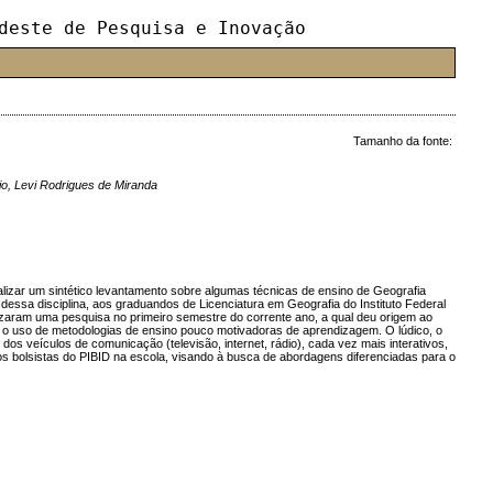
deste de Pesquisa e Inovação
Tamanho da fonte:
jo, Levi Rodrigues de Miranda
lizar um sintético levantamento sobre algumas técnicas de ensino de Geografia
sa disciplina, aos graduandos de Licenciatura em Geografia do Instituto Federal
lizaram uma pesquisa no primeiro semestre do corrente ano, a qual deu origem ao
na o uso de metodologias de ensino pouco motivadoras de aprendizagem. O lúdico, o
s veículos de comunicação (televisão, internet, rádio), cada vez mais interativos,
os bolsistas do PIBID na escola, visando à busca de abordagens diferenciadas para o