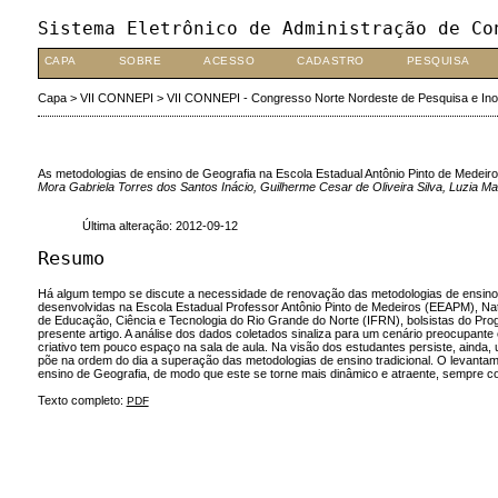
Sistema Eletrônico de Administração de Co
CAPA
SOBRE
ACESSO
CADASTRO
PESQUISA
Capa
>
VII CONNEPI
>
VII CONNEPI - Congresso Norte Nordeste de Pesquisa e In
As metodologias de ensino de Geografia na Escola Estadual Antônio Pinto de Medeir
Mora Gabriela Torres dos Santos Inácio, Guilherme Cesar de Oliveira Silva, Luzia M
Última alteração: 2012-09-12
Resumo
Há algum tempo se discute a necessidade de renovação das metodologias de ensino a
desenvolvidas na Escola Estadual Professor Antônio Pinto de Medeiros (EEAPM), Na
de Educação, Ciência e Tecnologia do Rio Grande do Norte (IFRN), bolsistas do Prog
presente artigo. A análise dos dados coletados sinaliza para um cenário preocupant
criativo tem pouco espaço na sala de aula. Na visão dos estudantes persiste, ainda,
põe na ordem do dia a superação das metodologias de ensino tradicional. O levantam
ensino de Geografia, de modo que este se torne mais dinâmico e atraente, sempre com 
Texto completo:
PDF