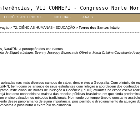
nferências, VII CONNEPI - Congresso Norte Nor
EDIÇÕES ANTERIORES
NOTÍCIAS
ANAIS
ovação
>
72. CIÊNCIAS HUMANAS - EDUCAÇÃO
>
Torres dos Santos Inácio
os, Natal/RN: a percepção dos estudantes
aria de Siqueira Lehum, Evenny Joseppy Bezerra de Oliveira, Maria Cristina Cavalcante Araú
plicadas nas mais diversos campos do saber, dentre eles a Geografia. Com o intuito de rea
tal/RN; bem como os anseios de seus estudantes com relação à abordagem dos conteúdos des
rama Institucional de Bolsas de Iniciação a Docência (PIBID) atuantes na citada escola rea
e e já bastante conhecido na maioria das escolas públicas brasileiras em que ainda predomi
 um ensino calcado nos métodos tradicionais. No mundo contemporâneo o constante assédio do
ento desse panorama foi de suma importância, pois permitiu o direcionamento da atuação d
vistas a possibilitar o exercício da cidadania.