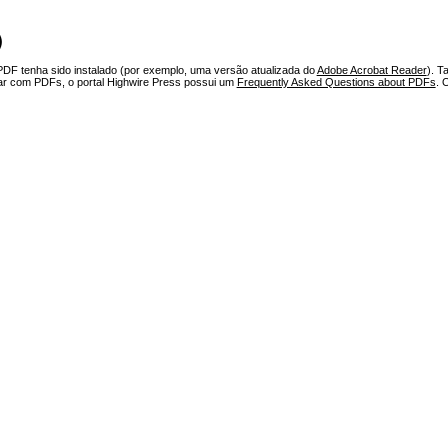
)
PDF tenha sido instalado (por exemplo, uma versão atualizada do
Adobe Acrobat Reader
). T
har com PDFs, o portal Highwire Press possui um
Frequently Asked Questions about PDFs
. 