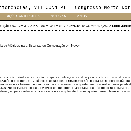
nferências, VII CONNEPI - Congresso Norte Nor
EDIÇÕES ANTERIORES
NOTÍCIAS
ANAIS
ovação
>
03. CIÊNCIAS EXATAS E DA TERRA - CIÊNCIA DA COMPUTAÇÃO
>
Lobo Júnior
pia de Métricas para Sistemas de Computação em Nuvem
astante estudado para evitar ataques e utilização não desejada da infraestrutura de comuni
ilização dos recursos. As técnicas existentes normalmente são baseadas na construção de 
nâmicas e se baseiam em estudos de como seria o comportamento normal em uma janela de 
ias. Neste trabalho foi desenvolvido um detector de anomalias de tráfego de rede para si
 detecção para melhorar sua acurácia e a completude. Esses ajustes devem levar em consi