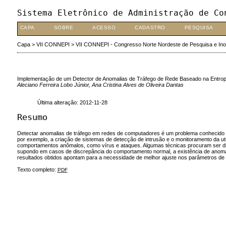
Sistema Eletrônico de Administração de Co
CAPA
SOBRE
ACESSO
CADASTRO
PESQUISA
Capa
>
VII CONNEPI
>
VII CONNEPI - Congresso Norte Nordeste de Pesquisa e In
Implementação de um Detector de Anomalias de Tráfego de Rede Baseado na Entro
Aleciano Ferreira Lobo Júnior, Ana Cristina Alves de Oliveira Dantas
Última alteração: 2012-11-28
Resumo
Detectar anomalias de tráfego em redes de computadores é um problema conhecido e b
por exemplo, a criação de sistemas de detecção de intrusão e o monitoramento da ut
comportamentos anômalos, como vírus e ataques. Algumas técnicas procuram ser di
supondo em casos de discrepância do comportamento normal, a existência de anomal
resultados obtidos apontam para a necessidade de melhor ajuste nos parâmetros de
Texto completo:
PDF