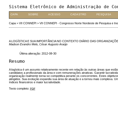
Sistema Eletrônico de Administração de Co
CAPA
SOBRE
ACESSO
CADASTRO
PESQUISA
Capa
>
VII CONNEPI
>
VII CONNEPI - Congresso Norte Nordeste de Pesquisa e In
A LOGÍSTICA E SUA IMPORTÂNCIA NO CONTEXTO DIÁRIO DAS ORGANIZAÇ
Madson Evandro Melo, César Augusto Araújo
Última alteração: 2012-08-30
Resumo
A logística é um assunto relativamente recente em relação às outras áreas que estã
candidatos a profissionais da área e com remunerações atrativas. Garantir lucrativid
organização realmente torna-se competitiva perante os concorrentes. Estes objetivo
atingidos. Sua evolução expandiu sua área de atuação e a tornou mais complexa. Um s
índices financeiros e maior lucratividade.
Texto completo:
PDF