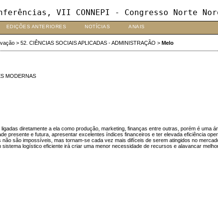
nferências, VII CONNEPI - Congresso Norte Nor
EDIÇÕES ANTERIORES
NOTÍCIAS
ANAIS
ovação
>
52. CIÊNCIAS SOCIAIS APLICADAS - ADMINISTRAÇÃO
>
Melo
ÕES MODERNAS
o ligadas diretamente a ela como produção, marketing, finanças entre outras, porém é uma á
ade presente e futura, apresentar excelentes índices financeiros e ter elevada eficiência op
s não são impossíveis, mas tornam-se cada vez mais difíceis de serem atingidos no mercado
istema logístico eficiente irá criar uma menor necessidade de recursos e alavancar melhores