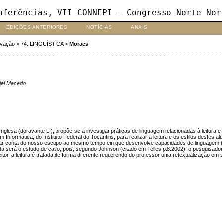
nferências, VII CONNEPI - Congresso Norte Nor
EDIÇÕES ANTERIORES
NOTÍCIAS
ANAIS
ovação
>
74. LINGUÍSTICA
>
Moraes
ciel Macedo
nglesa (doravante LI), propõe-se a investigar práticas de linguagem relacionadas à leitura e
rmática, do Instituto Federal do Tocantins, para realizar a leitura e os estilos destes alun
para dar conta do nosso escopo ao mesmo tempo em que desenvolve capacidades de lingua
da será o estudo de caso, pois, segundo Johnson (citado em Telles p.8.2002), o pesquisador
leitor, a leitura é tratada de forma diferente requerendo do professor uma retextualização 