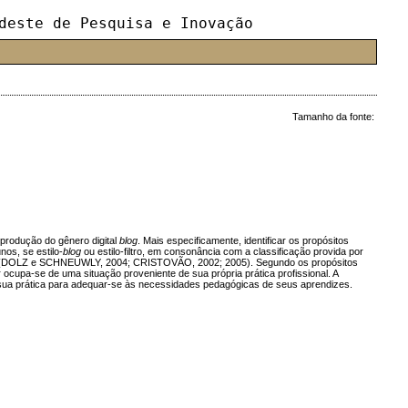
deste de Pesquisa e Inovação
Tamanho da fonte:
 produção do gênero digital
blog
. Mais especificamente, identificar os propósitos
os, se estilo-
blog
ou estilo-filtro, em consonância com a classificação provida por
gem (DOLZ e SCHNEUWLY, 2004; CRISTOVÃO, 2002; 2005). Segundo os propósitos
 ocupa-se de uma situação proveniente de sua própria prática profissional. A
em sua prática para adequar-se às necessidades pedagógicas de seus aprendizes.