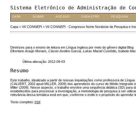
Sistema Eletrônico de Administração de Co
CAPA
SOBRE
ACESSO
CADASTRO
PESQUISA
Capa
>
VII CONNEPI
>
VII CONNEPI - Congresso Norte Nordeste de Pesquisa e In
Diretrizes para o ensino de leitura em Língua Inglesa por meio do gênero digital Blog
Elkerlane Araújo Moraes, Cássio Avelino Garcia, Lukas Maciel Custódio, Isabela Ma
Última alteração: 2012-09-03
Resumo
Este trabalho, idealizado a partir de nossas inquietações como professora de Língua I
(CALVERT, 2002 apud MILLER, 2009) dos aprendizes do curso de Médio Integrado em Info
Miller (2009). Nesse aspecto, o trabalho envolve uma sequência didática (SD) 
estabelecidos para processar a investigação, a metodologia de pesquisa a ser utiliza
relevância dessa temática está em que, conforme o estilo e o propósito do aprendiz-
Texto completo:
PDF