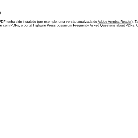
)
PDF tenha sido instalado (por exemplo, uma versão atualizada do
Adobe Acrobat Reader
). T
har com PDFs, o portal Highwire Press possui um
Frequently Asked Questions about PDFs
. 