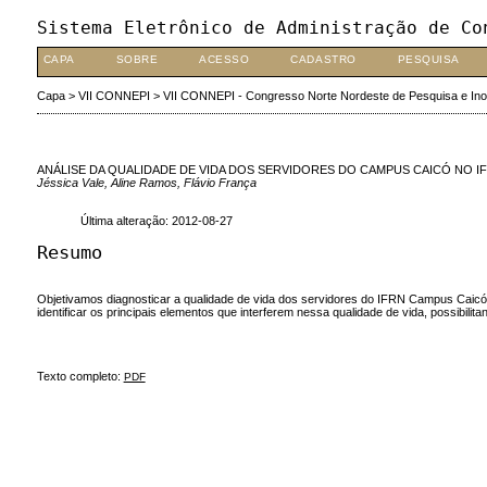
Sistema Eletrônico de Administração de Co
CAPA
SOBRE
ACESSO
CADASTRO
PESQUISA
Capa
>
VII CONNEPI
>
VII CONNEPI - Congresso Norte Nordeste de Pesquisa e In
ANÁLISE DA QUALIDADE DE VIDA DOS SERVIDORES DO CAMPUS CAICÓ NO I
Jéssica Vale, Aline Ramos, Flávio França
Última alteração: 2012-08-27
Resumo
Objetivamos diagnosticar a qualidade de vida dos servidores do IFRN Campus Caicó. 
identificar os principais elementos que interferem nessa qualidade de vida, possibili
Texto completo:
PDF