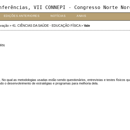
nferências, VII CONNEPI - Congresso Norte Nor
EDIÇÕES ANTERIORES
NOTÍCIAS
ANAIS
ovação
>
41. CIÊNCIAS DA SAÚDE - EDUCAÇÃO FÍSICA
>
Vale
FRN
No qual as metodologias usadas estão sendo questionários, entrevistas e testes físicos que
tando o desenvolvimento de estratégias e programas para melhoria dela.