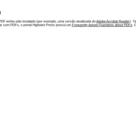
)
PDF tenha sido instalado (por exemplo, uma versão atualizada do
Adobe Acrobat Reader
). T
har com PDFs, o portal Highwire Press possui um
Frequently Asked Questions about PDFs
. 