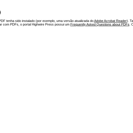
)
PDF tenha sido instalado (por exemplo, uma versão atualizada do
Adobe Acrobat Reader
). T
har com PDFs, o portal Highwire Press possui um
Frequently Asked Questions about PDFs
. 