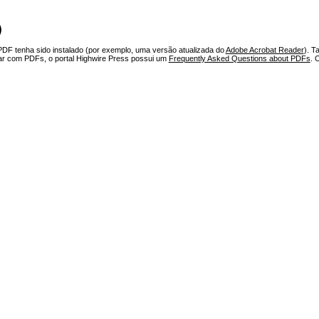
)
PDF tenha sido instalado (por exemplo, uma versão atualizada do
Adobe Acrobat Reader
). T
har com PDFs, o portal Highwire Press possui um
Frequently Asked Questions about PDFs
. 