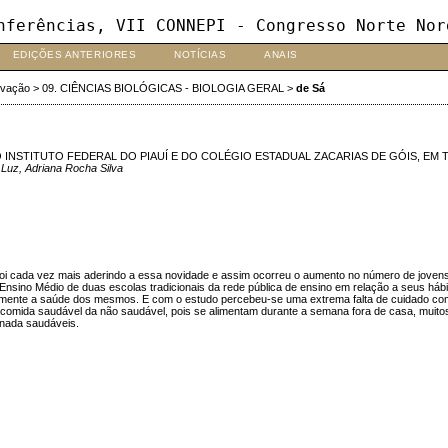
nferências, VII CONNEPI - Congresso Norte Nor
EDIÇÕES ANTERIORES
NOTÍCIAS
ANAIS
ovação
>
09. CIÊNCIAS BIOLÓGICAS - BIOLOGIA GERAL
>
de Sá
INSTITUTO FEDERAL DO PIAUÍ E DO COLÉGIO ESTADUAL ZACARIAS DE GÓIS, EM T
Luz, Adriana Rocha Silva
 foi cada vez mais aderindo a essa novidade e assim ocorreu o aumento no número de joven
e Ensino Médio de duas escolas tradicionais da rede pública de ensino em relação a seus há
lmente a saúde dos mesmos. E com o estudo percebeu-se uma extrema falta de cuidado com 
mida saudável da não saudável, pois se alimentam durante a semana fora de casa, muitos de
 nada saudáveis.