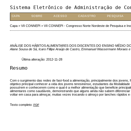
Sistema Eletrônico de Administração de Co
CAPA
SOBRE
ACESSO
CADASTRO
PESQUISA
Capa
>
VII CONNEPI
>
VII CONNEPI - Congresso Norte Nordeste de Pesquisa e In
ANÁLISE DOS HÁBITOS ALIMENTARES DOS DISCENTES DO ENSINO MÉDIO DO 
Alane Sousa de Sá, Icaro Fillipe Araújo de Castro, Emmanuel Wassermann Moraes e 
Última alteração: 2012-11-28
Resumo
Com o surgimento das redes de fast-food a alimentação, principalmente dos jovens,
objetivo principal conhecer a vida dos jovens teresinense, estudantes da Modalidad
possuírem e conhecerem como e qual é a melhor alimentação que beneficie principa
alimentares como saudáveis, demonstrando que alguns ainda não sabem diferenciar co
voltar em casa para almoçar, muitas vezes trocando o almoço por lanches rápidos e
Texto completo:
PDF