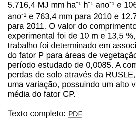
-
-
-
5.716,4 MJ mm ha
¹ h
¹ ano
¹ e 10
-
ano
¹ e 763,4 mm para 2010 e 12
para 2011.
O valor do comprimento
experimental foi de 10 m e 13,5 %,
trabalho foi determinado em associ
do fator P para áreas de vegetação
período estudado de 0,0085. A com
perdas de solo através da RUSLE,
uma variação, possuindo um alto v
média do fator CP.
Texto completo:
PDF