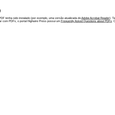
)
PDF tenha sido instalado (por exemplo, uma versão atualizada do
Adobe Acrobat Reader
). T
har com PDFs, o portal Highwire Press possui um
Frequently Asked Questions about PDFs
. 