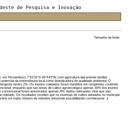
deste de Pesquisa e Inovação
Tamanho da fonte:
 em Pernambuco 7°53’16’’S 40°4’43’’W, com agricultura tipicamente familiar
 potencial da entomofauna local como bioindicadora de qualidade ambiental. O
 detergente neutro 2%. Os insetos coletados foram mantidos em recipientes contendo
encional, enquanto que nas áreas de cultivo agroecológico apenas 30% dos insetos
vo convencional foram amostrados apenas 4%, dados relevantes visto que são
 coletado. Os resultados revelam que os sistemas de cultivo adotados no município
essário um maior número de métodos amostrais possibilitando correlacionar a