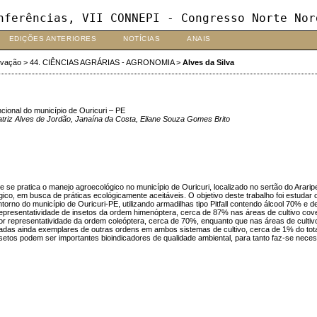
nferências, VII CONNEPI - Congresso Norte Nor
EDIÇÕES ANTERIORES
NOTÍCIAS
ANAIS
ovação
>
44. CIÊNCIAS AGRÁRIAS - AGRONOMIA
>
Alves da Silva
cional do município de Ouricuri – PE
eatriz Alves de Jordão, Janaína da Costa, Eliane Souza Gomes Brito
e pratica o manejo agroecológico no município de Ouricuri, localizado no sertão do Araripe,
, em busca de práticas ecológicamente aceitáveis. O objetivo deste trabalho foi estudar o
orno do município de Ouricuri-PE, utilizando armadilhas tipo Pitfall contendo álcool 70% e
epresentatividade de insetos da ordem himenóptera, cerca de 87% nas áreas de cultivo cov
or representatividade da ordem coleóptera, cerca de 70%, enquanto que nas áreas de culti
das ainda exemplares de outras ordens em ambos sistemas de cultivo, cerca de 1% do total
 insetos podem ser importantes bioindicadores de qualidade ambiental, para tanto faz-se nec