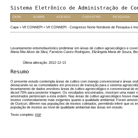
Sistema Eletrônico de Administração de Co
CAPA
SOBRE
ACESSO
CADASTRO
PESQUISA
Capa
>
VII CONNEPI
>
VII CONNEPI - Congresso Norte Nordeste de Pesquisa e In
Levantamento entomofaunístico preliminar em áreas de cultivo agroecológico e coven
Maria Rita Alves da Silva, Farnézio Castro Rodrigues, Elizângela Maria de Souza, B
Última alteração: 2012-12-13
Resumo
O presente estudo contempla áreas de cultivo com manejo convencional e áreas onde s
destacando-se as comunidades em processo de transição para o sistema agroecológico
levantamento de dados envolveu áreas de cultivo agroecológico e convencional do ent
álcool 70% para posterior triagem. Os resultados encontrados, mostram uma maior r
amostrados pertenciam a esta ordem. Nas áreas de cultivo agroecológico houve mai
insetos conhecidamente mais exigentes quanto a qualidade ambiental. Foram amostra
de Ouricuri, diferem nas populações de insetos coletados, permitindo inferir que os
população de insetos ao nível de qualidade ambiental das áreas em estudo.
Texto completo:
PDF