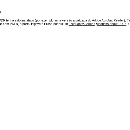
)
PDF tenha sido instalado (por exemplo, uma versão atualizada do
Adobe Acrobat Reader
). T
har com PDFs, o portal Highwire Press possui um
Frequently Asked Questions about PDFs
. 