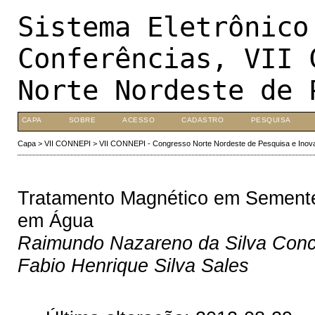
Sistema Eletrônico
Conferências, VII 
Norte Nordeste de 
CAPA
SOBRE
ACESSO
CADASTRO
PESQUISA
Capa
>
VII CONNEPI
>
VII CONNEPI - Congresso Norte Nordeste de Pesquisa e Inov
Tratamento Magnético em Semente
em Água
Raimundo Nazareno da Silva Concei
Fabio Henrique Silva Sales