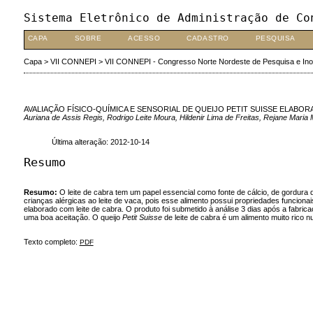
Sistema Eletrônico de Administração de Co
CAPA
SOBRE
ACESSO
CADASTRO
PESQUISA
Capa
>
VII CONNEPI
>
VII CONNEPI - Congresso Norte Nordeste de Pesquisa e In
AVALIAÇÃO FÍSICO-QUÍMICA E SENSORIAL DE QUEIJO PETIT SUISSE ELABO
Auriana de Assis Regis, Rodrigo Leite Moura, Hildenir Lima de Freitas, Rejane Maria 
Última alteração: 2012-10-14
Resumo
Resumo:
O leite de cabra tem um papel essencial como fonte de cálcio, de gordura de
crianças alérgicas ao leite de vaca, pois esse alimento possui propriedades funcion
elaborado com leite de cabra. O produto foi submetido à análise 3 dias após a fabri
uma boa aceitação. O queijo
Petit Suisse
de leite de cabra é um alimento muito rico 
Texto completo:
PDF