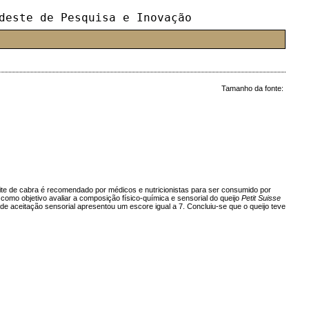
deste de Pesquisa e Inovação
Tamanho da fonte:
 leite de cabra é recomendado por médicos e nutricionistas para ser consumido por
como objetivo avaliar a composição físico-química e sensorial do queijo
Petit Suisse
e aceitação sensorial apresentou um escore igual a 7. Concluiu-se que o queijo teve