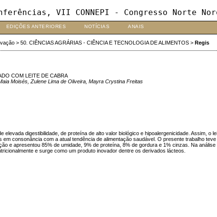
nferências, VII CONNEPI - Congresso Norte Nor
EDIÇÕES ANTERIORES
NOTÍCIAS
ANAIS
ovação
>
50. CIÊNCIAS AGRÁRIAS - CIÊNCIA E TECNOLOGIA DE ALIMENTOS
>
Regis
RADO COM LEITE DE CABRA
Maia Moisés, Zulene Lima de Oliveira, Mayra Crystina Freitas
 elevada digestibilidade, de proteína de alto valor biológico e hipoalergenicidade. Assim, o
ais em consonância com a atual tendência de alimentação saudável. O presente trabalho teve 
cação e apresentou 85% de umidade, 9% de proteína, 8% de gordura e 1% cinzas. Na análise d
nutricionalmente e surge como um produto inovador dentre os derivados lácteos.