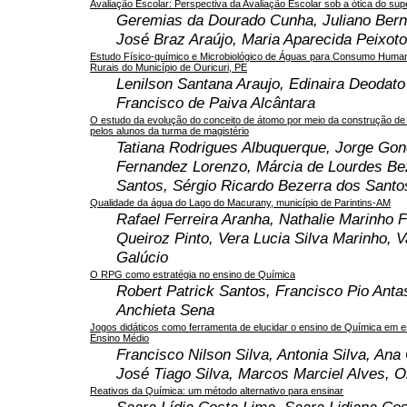
Avaliação Escolar: Perspectiva da Avaliação Escolar sob a ótica do sup
Geremias da Dourado Cunha, Juliano Bern
José Braz Araújo, Maria Aparecida Peixoto
Estudo Físico-químico e Microbiológico de Águas para Consumo Huma
Rurais do Município de Ouricuri, PE
Lenilson Santana Araujo, Edinaira Deodato
Francisco de Paiva Alcântara
O estudo da evolução do conceito de átomo por meio da construção d
pelos alunos da turma de magistério
Tatiana Rodrigues Albuquerque, Jorge Gon
Fernandez Lorenzo, Márcia de Lourdes Be
Santos, Sérgio Ricardo Bezerra dos Santo
Qualidade da água do Lago do Macurany, município de Parintins-AM
Rafael Ferreira Aranha, Nathalie Marinho F
Queiroz Pinto, Vera Lucia Silva Marinho, 
Galúcio
O RPG como estratégia no ensino de Química
Robert Patrick Santos, Francisco Pio Anta
Anchieta Sena
Jogos didáticos como ferramenta de elucidar o ensino de Química em e
Ensino Médio
Francisco Nilson Silva, Antonia Silva, Ana
José Tiago Silva, Marcos Marciel Alves, O
Reativos da Química: um método alternativo para ensinar
Saara Lídia Costa Lima, Saara Lidiana Cos