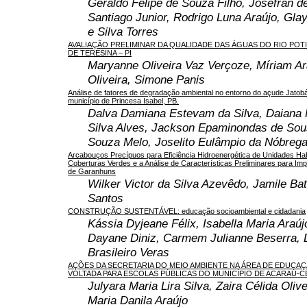
Geraldo Felipe de Souza Filho, Josefran d
Santiago Junior, Rodrigo Luna Araújo, Gla
e Silva Torres
AVALIAÇÃO PRELIMINAR DA QUALIDADE DAS ÁGUAS DO RIO POTI
DE TERESINA – PI
Maryanne Oliveira Vaz Verçoze, Míriam Ar
Oliveira, Simone Panis
Análise de fatores de degradação ambiental no entorno do açude Jatobá 
município de Princesa Isabel, PB.
Dalva Damiana Estevam da Silva, Daiana F
Silva Alves, Jackson Epaminondas de Sou
Souza Melo, Joselito Eulâmpio da Nóbreg
Arcabouços Precípuos para Eficiência Hidroenergética de Unidades Hab
Coberturas Verdes e a Análise de Características Preliminares para Im
de Garanhuns
Wilker Victor da Silva Azevêdo, Jamile Bat
Santos
CONSTRUÇÃO SUSTENTÁVEL: educação socioambiental e cidadania
Kássia Dyjeane Félix, Isabella Maria Araúj
Dayane Diniz, Carmem Julianne Beserra,
Brasileiro Veras
AÇÕES DA SECRETARIA DO MEIO AMBIENTE NA ÁREA DE EDUCAÇ
VOLTADA PARA ESCOLAS PÚBLICAS DO MUNICÍPIO DE ACARAÚ-C
Julyara Maria Lira Silva, Zaira Célida Oliv
Maria Danila Araújo