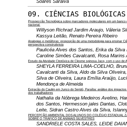
Soares Saraiva
09. CIÊNCIAS BIOLÓGICAS
Prospecção Tecnológica sobre marcadores moleculares em um banco 
nacional.
Willyson Richrad Jardim Araujo, Váleria Si
Kassya Leitão, Renato Pereira Ribeiro
Analogias e metáforas: proposição de uma metodologia para ensinar C
perspectiva construtivista
Paulicéa Alves dos Santos, Erika da Silva 
Caroline Simões Cavalcanti, Rosa Marins
Estudo da Atividade Citotóxica de Cleome spinosa Jacq. com o uso de A
SHEYLA FERREIRA LIMA-COELHO, Brun
Cavalcanti da Silva, Aldo da Silva Oliveir
Silva de Oliveira, Laura Emília Araújo, Lu
Mendonça de Almeida
Extração do Caulim em Junco do Seridó, Paraíba: análise dos impactos
dos trabalhadores
Nathalia da Nóbrega Medeiros Avelino, Ha
dos Santos, Hermesson jales Dantas, Cloti
Leite, Sidran Castro Alves da Silva, Islann
PERCEPÇÃO AMBIENTAL DOS ALUNOS DO COLÉGIO ESTADUAL Z
SOBRE O TRÁFICO DE ANIMAIS SILVESTRES
SANDRIELE COSTA SALES, LEIDE DAIA