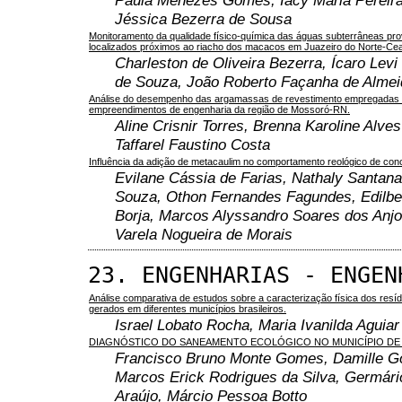
Jéssica Bezerra de Sousa
Monitoramento da qualidade físico-química das águas subterrâneas pr
localizados próximos ao riacho dos macacos em Juazeiro do Norte-Ce
Charleston de Oliveira Bezerra, Ícaro Levi
de Souza, João Roberto Façanha de Almei
Análise do desempenho das argamassas de revestimento empregadas
empreendimentos de engenharia da região de Mossoró-RN.
Aline Crisnir Torres, Brenna Karoline Alve
Taffarel Faustino Costa
Influência da adição de metacaulim no comportamento reológico de co
Evilane Cássia de Farias, Nathaly Santana
Souza, Othon Fernandes Fagundes, Edilber
Borja, Marcos Alyssandro Soares dos Anjo
Varela Nogueira de Morais
23. ENGENHARIAS - ENGEN
Análise comparativa de estudos sobre a caracterização física dos resí
gerados em diferentes municípios brasileiros.
Israel Lobato Rocha, Maria Ivanilda Aguiar
DIAGNÓSTICO DO SANEAMENTO ECOLÓGICO NO MUNICÍPIO DE
Francisco Bruno Monte Gomes, Damille Go
Marcos Erick Rodrigues da Silva, Germár
Araújo, Márcio Pessoa Botto