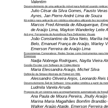
Valentim
Desenvolvimento de uma aplicação móvel para Android usando replicaç
Julio César da Silva Gomes, Fausto Vera
Ayres, Jan Pierre André Lima de Souza
Kit prático para aplicação em robótica educativa utilizando lixo tecnológi
Marcos Fred Almeida de Albuquerque, Eme
de Araújo Lima, Maykon Wanderley Leite A
Ard-eye: Ferramenta de Assistência Para Deficientes Visuais
João Constantino da Silva Neto, Marília In
Belo, Emanuel França de Araújo, Warley Vi
Emerson Ferreira de Araújo Lima
Ecossistemas Corporativos: Redes Socias como Instrumentos para Int
Empresas
Nadja Nobrega Rodrigues, Naylla Vieira Al
Gestão Escolar com Software de Código Aberto
Maria Elessandra Araujo, Michel Silva
Definição da Sintaxe Abstrata de Potigol em XML
Alessandro Oliveira Anjos, Leonardo Reis
Desenvolvimento Ágil de Software: Uma análise sintética a partir da me
Ludmila Varela Arruda
Proposta de um sistema para acompanhamento automatizado da frequê
Ana Paula de Moura Pereira, Jhully Araújo 
Marina Maria Magalhães Bomfim Brandão 
Walker Araújo Ataide, Emerson Ferreira de