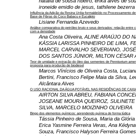
natalia de sousa ribeiro, erika alves de sou
ironeide emidio de jesus, tathilene bezer
Influência da Adição da Resina Uréia-formaldeído no Processamento d
Base de Fibras do Coco Babaçu e Eucalipto
Lisiane Fernanda Azevedo
Análise comparativa do petróleo bruto e seus derivados: relação entre 
com a densidade
Ana Costa Oliveira, ALINE ARAÚJO DO
KÁSSIA LARISSA PINHEIRO DE LIMA, F
MARCEL CARVALHO SEVERIANO, JOSÉ
DOS SANTOS JÚNIOR, MILTON CÉSAR 
Teor de umidade e extração do óleo das sementes de Pennisetum amer
proposta para produção de biodiesel
Marcos Vínícios de Oliveira Costa, Lucia
Bertini, Francisco Felipe Maia da Silva, L
Alcântara Alves
O USO RACIONAL DA ÁGUA POTÁVEL NAS RESIDÊNCIAS DE CAXI
AIRTON SILVA ABREU, FABIANA CONCE
JOSEANE MOURA QUEIROZ, SULINET
SILVA, MARCELO MOIZINHO OLIVEIRA
Bingo dos elementos químicos: aprendendo química de forma lúdica
Tássia Pinheiro de Sousa, Maria da Glória
Erica Yasmine Ferreira Veras, Ana Kédyna
Souza, Francisco Halyson Ferreira Gome