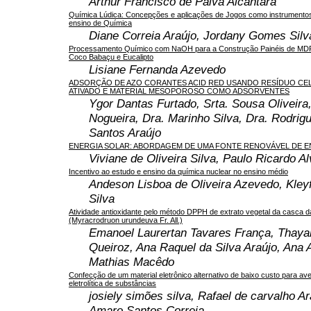
Arthur Francisco de Paiva Alcântara
Química Lúdica: Concepções e aplicações de Jogos como instrumentos 
ensino de Química
Diane Correia Araújo, Jordany Gomes Silv
Processamento Químico com NaOH para a Construção Painéis de MDF
Coco Babaçu e Eucalipto
Lisiane Fernanda Azevedo
ADSORÇÃO DE AZO CORANTES ACID RED USANDO RESÍDUO CE
ATIVADO E MATERIAL MESOPOROSO COMO ADSORVENTES
Ygor Dantas Furtado, Srta. Sousa Oliveira
Nogueira, Dra. Marinho Silva, Dra. Rodrig
Santos Araújo
ENERGIA SOLAR: ABORDAGEM DE UMA FONTE RENOVÁVEL DE E
Viviane de Oliveira Silva, Paulo Ricardo Al
Incentivo ao estudo e ensino da química nuclear no ensino médio
Andeson Lisboa de Oliveira Azevedo, Kley
Silva
Atividade antioxidante pelo método DPPH de extrato vegetal da casca d
(Myracrodruon urundeuva Fr. All.)
Emanoel Laurertan Tavares França, Thaya
Queiroz, Ana Raquel da Silva Araújo, Ana 
Mathias Macêdo
Confecção de um material eletrônico alternativo de baixo custo para av
eletrolítica de substâncias
josiely simões silva, Rafael de carvalho A
Amaro Santos Correia