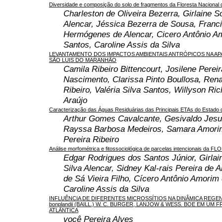
Diversidade e composição do solo de fragmentos da Floresta Nacional 
Charleston de Oliveira Bezerra, Girlaine S
Alencar, Jéssica Bezerra de Sousa, Franc
Hermógenes de Alencar, Cicero Antônio A
Santos, Caroline Assis da Silva
LEVANTAMENTO DOS IMPACTOS AMBIENTAIS ANTRÓPICOS NA APA
SÃO LUIS DO MARANHÃO
Camila Ribeiro Bittencourt, Josilene Perei
Nascimento, Clarissa Pinto Boullosa, Rena
Ribeiro, Valéria Silva Santos, Willyson Ri
Araújo
Caracterização das Águas Residuárias das Principais ETAs do Estado 
Arthur Gomes Cavalcante, Gesivaldo Jesu
Rayssa Barbosa Medeiros, Samara Amorim 
Pereira Ribeiro
Análise morfométrica e fitossociológica de parcelas intencionais da FLO
Edgar Rodrigues dos Santos Júnior, Girla
Silva Alencar, Sidney Kal-rais Pereira de A
de Sá Vieira Filho, Cícero Antônio Amorim
Caroline Assis da Silva
INFLUÊNCIA DE DIFERENTES MICROSSÍTIOS NA DINÂMICA REGEN
bonplandii (BAILL.) W. C. BURGER, LANJOW & WESS. BOE EM UM
ATLÂNTICA
você Pereira Alves