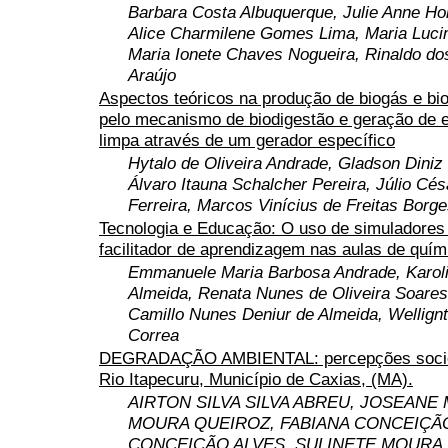
Barbara Costa Albuquerque, Julie Anne Ho
Alice Charmilene Gomes Lima, Maria Luc
Maria Ionete Chaves Nogueira, Rinaldo do
Araújo
Aspectos teóricos na produção de biogás e biof
pelo mecanismo de biodigestão e geração de en
limpa através de um gerador específico
Hytalo de Oliveira Andrade, Gladson Diniz 
Álvaro Itauna Schalcher Pereira, Júlio Cés
Ferreira, Marcos Vinícius de Freitas Borg
Tecnologia e Educação: O uso de simuladore
facilitador de aprendizagem nas aulas de quím
Emmanuele Maria Barbosa Andrade, Karoli
Almeida, Renata Nunes de Oliveira Soares
Camillo Nunes Deniur de Almeida, Wellign
Correa
DEGRADAÇÃO AMBIENTAL: percepções socio
Rio Itapecuru, Município de Caxias, (MA).
AIRTON SILVA SILVA ABREU, JOSEANE
MOURA QUEIROZ, FABIANA CONCEIÇÃ
CONCEIÇÃO ALVES, SULINETE MOURA