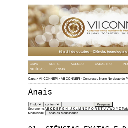
CAPA
SOBRE
ACESSO
CADASTRO
PE
NOTÍCIAS
ANAIS
Capa
>
VII CONNEPI
>
VII CONNEPI - Congresso Norte Nordeste de P
Anais
Sobrenome
A
B
C
D
E
F
G
H
I
J
K
L
M
N
O
P
Q
R
S
T
U
V
W
X
Y
Z
Toda
Modalidade: