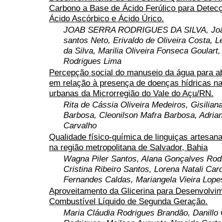
Carbono a Base de Ácido Ferúlico para Detecç
Ácido Ascórbico e Ácido Úrico.
JOAB SERRA RODRIGUES DA SILVA, Joã
santos Neto, Erivaldo de Oliveira Costa, L
da Silva, Marilia Oliveira Fonseca Goular
Rodrigues Lima
Percepção social do manuseio da água para a
em relação à presença de doenças hídricas n
urbanas da Microrregião do Vale do Açu/RN.
Rita de Cássia Oliveira Medeiros, Gisiliana
Barbosa, Cleonilson Mafra Barbosa, Adria
Carvalho
Qualidade físico-química de linguiças artesan
na região metropolitana de Salvador, Bahia
Wagna Piler Santos, Alana Gonçalves Rodr
Cristina Ribeiro Santos, Lorena Natali Car
Fernandes Caldas, Mariangela Vieira Lope
Aproveitamento da Glicerina para Desenvolvi
Combustível Líquido de Segunda Geração.
Maria Cláudia Rodrigues Brandão, Danillo