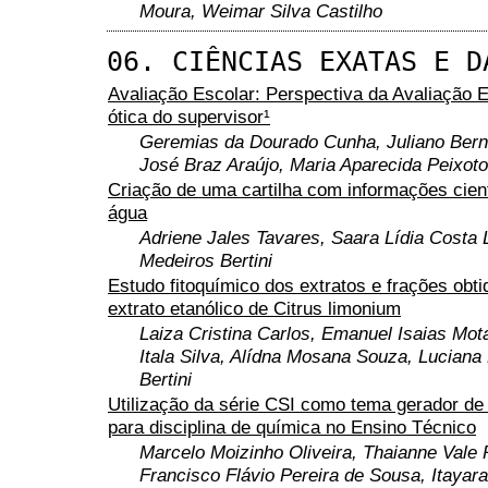
Moura, Weimar Silva Castilho
06. CIÊNCIAS EXATAS E D
Avaliação Escolar: Perspectiva da Avaliação E
ótica do supervisor¹
Geremias da Dourado Cunha, Juliano Bern
José Braz Araújo, Maria Aparecida Peixoto
Criação de uma cartilha com informações cient
água
Adriene Jales Tavares, Saara Lídia Costa 
Medeiros Bertini
Estudo fitoquímico dos extratos e frações obtid
extrato etanólico de Citrus limonium
Laiza Cristina Carlos, Emanuel Isaias Mot
Itala Silva, Alídna Mosana Souza, Luciana
Bertini
Utilização da série CSI como tema gerador d
para disciplina de química no Ensino Técnico
Marcelo Moizinho Oliveira, Thaianne Vale 
Francisco Flávio Pereira de Sousa, Itayar