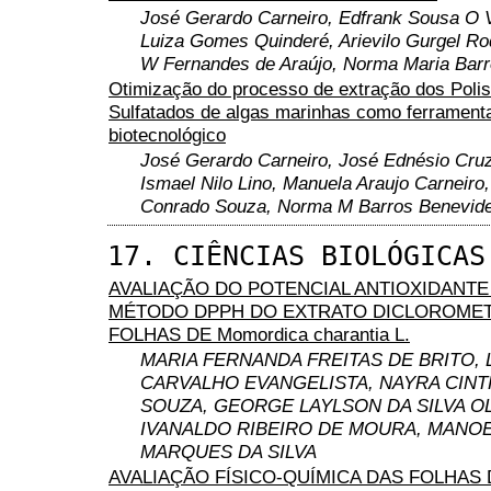
José Gerardo Carneiro, Edfrank Sousa O V
Luiza Gomes Quinderé, Arievilo Gurgel Ro
W Fernandes de Araújo, Norma Maria Bar
Otimização do processo de extração dos Poli
Sulfatados de algas marinhas como ferrament
biotecnológico
José Gerardo Carneiro, José Ednésio Cruz
Ismael Nilo Lino, Manuela Araujo Carneir
Conrado Souza, Norma M Barros Benevid
17. CIÊNCIAS BIOLÓGICAS
AVALIAÇÃO DO POTENCIAL ANTIOXIDANTE
MÉTODO DPPH DO EXTRATO DICLOROME
FOLHAS DE Momordica charantia L.
MARIA FERNANDA FREITAS DE BRITO, 
CARVALHO EVANGELISTA, NAYRA CINT
SOUZA, GEORGE LAYLSON DA SILVA OL
IVANALDO RIBEIRO DE MOURA, MANOE
MARQUES DA SILVA
AVALIAÇÃO FÍSICO-QUÍMICA DAS FOLHAS D