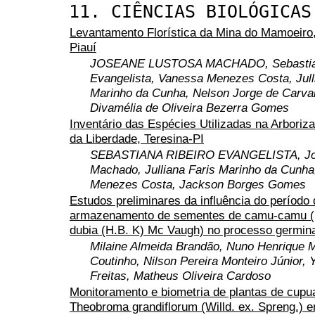
11. CIÊNCIAS BIOLÓGICAS
Levantamento Florística da Mina do Mamoeiro,
Piauí
JOSEANE LUSTOSA MACHADO, Sebastian
Evangelista, Vanessa Menezes Costa, Jull
Marinho da Cunha, Nelson Jorge de Carval
Divamélia de Oliveira Bezerra Gomes
Inventário das Espécies Utilizadas na Arboriz
da Liberdade, Teresina-PI
SEBASTIANA RIBEIRO EVANGELISTA, Jo
Machado, Julliana Faris Marinho da Cunh
Menezes Costa, Jackson Borges Gomes
Estudos preliminares da influência do período 
armazenamento de sementes de camu-camu (
dubia (H.B. K) Mc Vaugh) no processo germina
Milaine Almeida Brandão, Nuno Henrique 
Coutinho, Nilson Pereira Monteiro Júnior, 
Freitas, Matheus Oliveira Cardoso
Monitoramento e biometria de plantas de cupu
Theobroma grandiflorum (Willd. ex. Spreng.) 