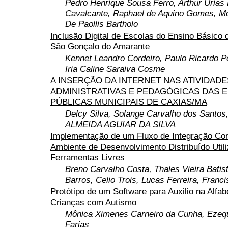
Pedro Henrique Sousa Ferro, Arthur Urias
Cavalcante, Raphael de Aquino Gomes, Mo
De Paollis Bartholo
Inclusão Digital de Escolas do Ensino Básico 
São Gonçalo do Amarante
Kennet Leandro Cordeiro, Paulo Ricardo Pe
Iria Caline Saraiva Cosme
A INSERÇÃO DA INTERNET NAS ATIVIDADE
ADMINISTRATIVAS E PEDAGÓGICAS DAS 
PÚBLICAS MUNICIPAIS DE CAXIAS/MA
Delcy Silva, Solange Carvalho dos Sant
ALMEIDA AGUIAR DA SILVA
Implementação de um Fluxo de Integração Co
Ambiente de Desenvolvimento Distribuído Util
Ferramentas Livres
Breno Carvalho Costa, Thales Vieira Batis
Barros, Celio Trois, Lucas Ferreira, Franc
Protótipo de um Software para Auxilio na Alfab
Crianças com Autismo
Mônica Ximenes Carneiro da Cunha, Ezequi
Farias