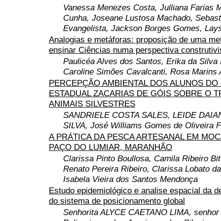
Vanessa Menezes Costa, Julliana Farias 
Cunha, Joseane Lustosa Machado, Sebasti
Evangelista, Jackson Borges Gomes, Lay
Analogias e metáforas: proposição de uma met
ensinar Ciências numa perspectiva construtivi
Paulicéa Alves dos Santos, Erika da Silva 
Caroline Simões Cavalcanti, Rosa Marins
PERCEPÇÃO AMBIENTAL DOS ALUNOS DO
ESTADUAL ZACARIAS DE GÓIS SOBRE O T
ANIMAIS SILVESTRES
SANDRIELE COSTA SALES, LEIDE DAIA
SILVA, José Williams Gomes de Oliveira F
A PRÁTICA DA PESCA ARTESANAL EM MOC
PAÇO DO LUMIAR, MARANHÃO
Clarissa Pinto Boullosa, Camila Ribeiro Bit
Renato Pereira Ribeiro, Clarissa Lobato d
Isabela Vieira dos Santos Mendonça
Estudo epidemiológico e analise espacial da d
do sistema de posicionamento global
Senhorita ALYCE CAETANO LIMA, senhor S