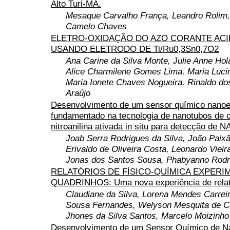
Alto Turi-MA.
Mesaque Carvalho França, Leandro Rolim,
Camelo Chaves
ELETRO-OXIDAÇÃO DO AZO CORANTE ACI
USANDO ELETRODO DE Ti/Ru0,3Sn0,7O2
Ana Carine da Silva Monte, Julie Anne Ho
Alice Charmilene Gomes Lima, Maria Luc
Maria Ionete Chaves Nogueira, Rinaldo do
Araújo
Desenvolvimento de um sensor químico nanoe
fundamentado na tecnologia de nanotubos de c
nitroanilina ativada in situ para detecção de 
Joab Serra Rodrigues da Silva, João Paix
Erivaldo de Oliveira Costa, Leonardo Vieira
Jonas dos Santos Sousa, Phabyanno Rodr
RELATÓRIOS DE FÍSICO-QUÍMICA EXPERIM
QUADRINHOS: Uma nova experiência de relat
Claudiane da Silva, Lorena Mendes Carrei
Sousa Fernandes, Welyson Mesquita de Ca
Jhones da Silva Santos, Marcelo Moizinho 
Desenvolvimento de um Sensor Químico de N