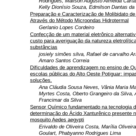
Rodrigues, Mailson Augusto Almeida Carta
Kelly Dionísio Souza, Edmilson Dantas da 
Preparação e Caracterização de Molibidato de
Através do Método Microondas Hidrotermal
Gerlanio Lopes Cordeiro
Confecção de um material eletrônico alternati
custo para averiguação da natureza eletrolític
substâncias
josiely simões silva, Rafael de carvalho A
Amaro Santos Correia
Dificuldades de aprendizagem no ensino de Q
escolas públicas do Alto Oeste Potiguar: impa
soluções.
Ana Cláudia Sousa Neves, Vânia Maria Ma
Myrtes Costa, Oberto Grangeiro da Silva, 
Francimar da Silva
Sensor Químico fundamentado na tecnologia d
determinação do Ácido Xanturênico presente 
mosquito Aedes aegypti
Erivaldo de Oliveira Costa, Marília Olivei
Goulart, Phabyanno Rodrigues Lima