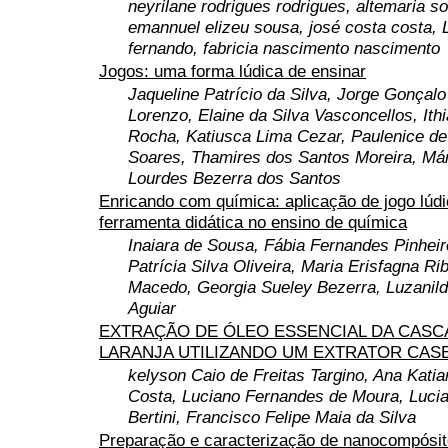
neyrilane rodrigues rodrigues, altemaria s
emannuel elizeu sousa, josé costa costa, 
fernando, fabricia nascimento nascimento
Jogos: uma forma lúdica de ensinar
Jaqueline Patrício da Silva, Jorge Gonçal
Lorenzo, Elaine da Silva Vasconcellos, Ith
Rocha, Katiusca Lima Cezar, Paulenice d
Soares, Thamires dos Santos Moreira, Már
Lourdes Bezerra dos Santos
Enricando com química: aplicação de jogo lúd
ferramenta didática no ensino de química
Inaiara de Sousa, Fábia Fernandes Pinheir
Patrícia Silva Oliveira, Maria Erisfagna Ri
Macedo, Georgia Sueley Bezerra, Luzanild
Aguiar
EXTRAÇÃO DE ÓLEO ESSENCIAL DA CASC
LARANJA UTILIZANDO UM EXTRATOR CAS
kelyson Caio de Freitas Targino, Ana Kati
Costa, Luciano Fernandes de Moura, Luci
Bertini, Francisco Felipe Maia da Silva
Preparação e caracterização de nanocompósit