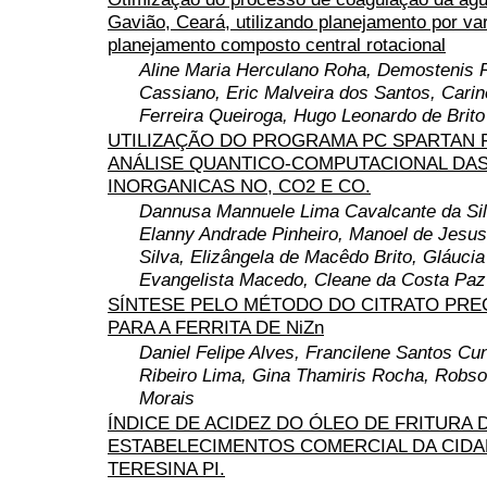
Gavião, Ceará, utilizando planejamento por var
planejamento composto central rotacional
Aline Maria Herculano Roha, Demostenis
Cassiano, Eric Malveira dos Santos, Carin
Ferreira Queiroga, Hugo Leonardo de Brit
UTILIZAÇÃO DO PROGRAMA PC SPARTAN 
ANÁLISE QUANTICO-COMPUTACIONAL DA
INORGANICAS NO, CO2 E CO.
Dannusa Mannuele Lima Cavalcante da Sil
Elanny Andrade Pinheiro, Manoel de Jesu
Silva, Elizângela de Macêdo Brito, Gláucia
Evangelista Macedo, Cleane da Costa Paz
SÍNTESE PELO MÉTODO DO CITRATO PR
PARA A FERRITA DE NiZn
Daniel Felipe Alves, Francilene Santos Cu
Ribeiro Lima, Gina Thamiris Rocha, Robso
Morais
ÍNDICE DE ACIDEZ DO ÓLEO DE FRITURA 
ESTABELECIMENTOS COMERCIAL DA CIDA
TERESINA PI.