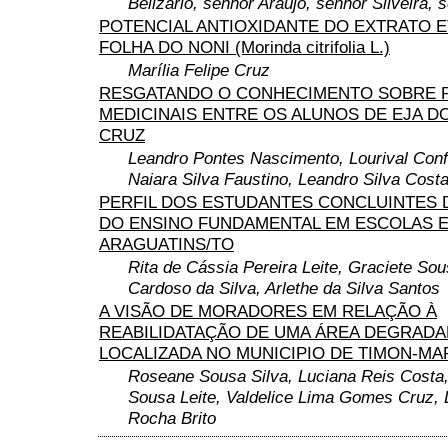
Belizario, senhor Araujo, senhor Silveira, 
POTENCIAL ANTIOXIDANTE DO EXTRATO E
FOLHA DO NONI (Morinda citrifolia L.)
Marília Felipe Cruz
RESGATANDO O CONHECIMENTO SOBRE 
MEDICINAIS ENTRE OS ALUNOS DE EJA D
CRUZ
Leandro Pontes Nascimento, Lourival Conf
Naiara Silva Faustino, Leandro Silva Cost
PERFIL DOS ESTUDANTES CONCLUINTES 
DO ENSINO FUNDAMENTAL EM ESCOLAS E
ARAGUATINS/TO
Rita de Cássia Pereira Leite, Graciete So
Cardoso da Silva, Arlethe da Silva Santos
A VISÃO DE MORADORES EM RELAÇÃO À
REABILIDATAÇÃO DE UMA ÁREA DEGRADA
LOCALIZADA NO MUNICIPIO DE TIMON-M
Roseane Sousa Silva, Luciana Reis Costa,
Sousa Leite, Valdelice Lima Gomes Cruz, 
Rocha Brito