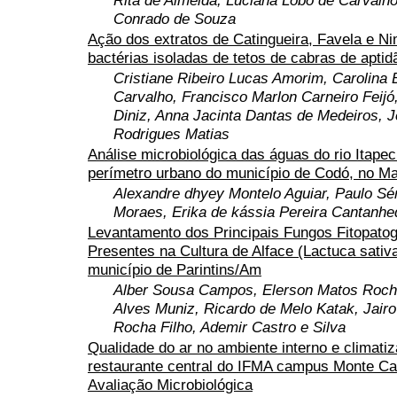
Rita de Almeida, Luciana Lobo de Carvalh
Conrado de Souza
Ação dos extratos de Catingueira, Favela e N
bactérias isoladas de tetos de cabras de aptidã
Cristiane Ribeiro Lucas Amorim, Carolina
Carvalho, Francisco Marlon Carneiro Feijó
Diniz, Anna Jacinta Dantas de Medeiros, J
Rodrigues Matias
Análise microbiológica das águas do rio Itape
perímetro urbano do município de Codó, no M
Alexandre dhyey Montelo Aguiar, Paulo Sér
Moraes, Erika de kássia Pereira Cantanhe
Levantamento dos Principais Fungos Fitopato
Presentes na Cultura de Alface (Lactuca sativa
município de Parintins/Am
Alber Sousa Campos, Elerson Matos Rocha
Alves Muniz, Ricardo de Melo Katak, Jairo
Rocha Filho, Ademir Castro e Silva
Qualidade do ar no ambiente interno e climati
restaurante central do IFMA campus Monte Ca
Avaliação Microbiológica