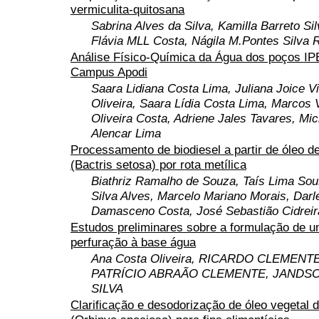
vermiculita-quitosana
Sabrina Alves da Silva, Kamilla Barreto Sil
Flávia MLL Costa, Nágila M.Pontes Silva 
Análise Físico-Química da Água dos poços IP
Campus Apodi
Saara Lidiana Costa Lima, Juliana Joice V
Oliveira, Saara Lídia Costa Lima, Marcos 
Oliveira Costa, Adriene Jales Tavares, Mic
Alencar Lima
Processamento de biodiesel a partir de óleo d
(Bactris setosa) por rota metílica
Biathriz Ramalho de Souza, Taís Lima Sou
Silva Alves, Marcelo Mariano Morais, Darle
Damasceno Costa, José Sebastião Cidreira
Estudos preliminares sobre a formulação de um
perfuração à base água
Ana Costa Oliveira, RICARDO CLEMENT
PATRÍCIO ABRAÃO CLEMENTE, JANDSO
SILVA
Clarificação e desodorização de óleo vegetal 