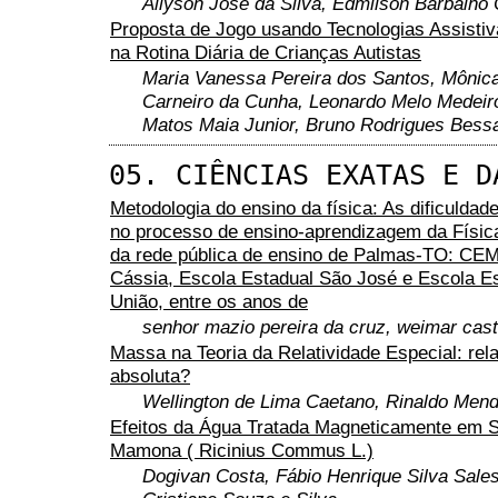
Allyson José da Silva, Edmilson Barbalh
Proposta de Jogo usando Tecnologias Assistiv
na Rotina Diária de Crianças Autistas
Maria Vanessa Pereira dos Santos, Mônic
Carneiro da Cunha, Leonardo Melo Medeir
Matos Maia Junior, Bruno Rodrigues Bess
05. CIÊNCIAS EXATAS E D
Metodologia do ensino da física: As dificuldad
no processo de ensino-aprendizagem da Físic
da rede pública de ensino de Palmas-TO: CEM
Cássia, Escola Estadual São José e Escola Es
União, entre os anos de
senhor mazio pereira da cruz, weimar casti
Massa na Teoria da Relatividade Especial: rela
absoluta?
Wellington de Lima Caetano, Rinaldo Mend
Efeitos da Água Tratada Magneticamente em 
Mamona ( Ricinius Commus L.)
Dogivan Costa, Fábio Henrique Silva Sales