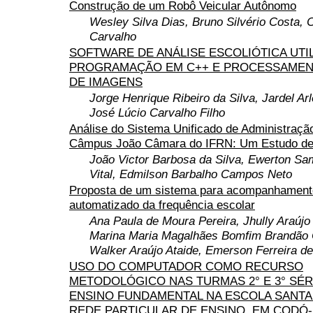
Construção de um Robô Veicular Autônomo
Wesley Silva Dias, Bruno Silvério Costa, 
Carvalho
SOFTWARE DE ANÁLISE ESCOLIÓTICA UTI
PROGRAMAÇÃO EM C++ E PROCESSAMENT
DE IMAGENS
Jorge Henrique Ribeiro da Silva, Jardel Arl
José Lúcio Carvalho Filho
Análise do Sistema Unificado de Administraçã
Câmpus João Câmara do IFRN: Um Estudo d
João Victor Barbosa da Silva, Ewerton Sa
Vital, Edmilson Barbalho Campos Neto
Proposta de um sistema para acompanhament
automatizado da frequência escolar
Ana Paula de Moura Pereira, Jhully Araújo 
Marina Maria Magalhães Bomfim Brandão 
Walker Araújo Ataide, Emerson Ferreira de
USO DO COMPUTADOR COMO RECURSO
METODOLÓGICO NAS TURMAS 2° E 3° SÉR
ENSINO FUNDAMENTAL NA ESCOLA SANTA
REDE PARTICULAR DE ENSINO, EM CODÓ-