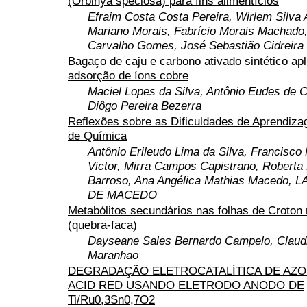
(Orbinya speciosa) para fins alimentícios
Efraim Costa Costa Pereira, Wirlem Silva 
Mariano Morais, Fabrício Morais Machado,
Carvalho Gomes, José Sebastião Cidreira 
Bagaço de caju e carbono ativado sintético ap
adsorção de íons cobre
Maciel Lopes da Silva, Antônio Eudes de 
Diôgo Pereira Bezerra
Reflexões sobre as Dificuldades de Aprendiz
de Química
Antônio Erileudo Lima da Silva, Francisco
Victor, Mirra Campos Capistrano, Roberta 
Barroso, Ana Angélica Mathias Macedo,
DE MACEDO
Metabólitos secundários nas folhas de Croton 
(quebra-faca)
Dayseane Sales Bernardo Campelo, Claud
Maranhao
DEGRADAÇÃO ELETROCATALÍTICA DE AZ
ACID RED USANDO ELETRODO ANODO DE
Ti/Ru0,3Sn0,7O2