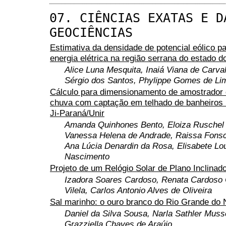
07. CIÊNCIAS EXATAS E D
GEOCIÊNCIAS
Estimativa da densidade de potencial eólico p
energia elétrica na região serrana do estado d
Alice Luna Mesquita, Inaiá Viana de Carva
Sérgio dos Santos, Phylippe Gomes de Li
Cálculo para dimensionamento de amostrador 
chuva com captação em telhado de banheiros
Ji-Paraná/Unir
Amanda Quinhones Bento, Eloiza Ruschel
Vanessa Helena de Andrade, Raissa Fonsc
Ana Lúcia Denardin da Rosa, Elisabete Lo
Nascimento
Projeto de um Relógio Solar de Plano Inclinad
Izadora Soares Cardoso, Renata Cardoso 
Vilela, Carlos Antonio Alves de Oliveira
Sal marinho: o ouro branco do Rio Grande do 
Daniel da Silva Sousa, Narla Sathler Muss
Grazziella Chaves de Araújo