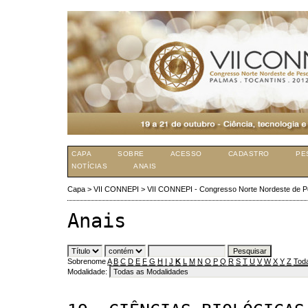
CAPA
SOBRE
ACESSO
CADASTRO
PE
NOTÍCIAS
ANAIS
Capa
>
VII CONNEPI
>
VII CONNEPI - Congresso Norte Nordeste de P
Anais
Sobrenome
A
B
C
D
E
F
G
H
I
J
K
L
M
N
O
P
Q
R
S
T
U
V
W
X
Y
Z
Tod
Modalidade: