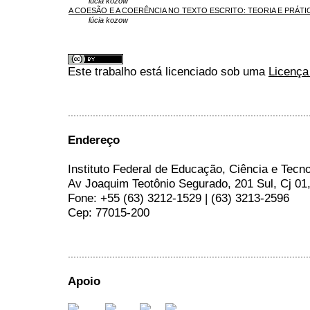
lúcia kozow
A COESÃO E A COERÊNCIA NO TEXTO ESCRITO: TEORIA E PRÁTI
lúcia kozow
Este trabalho está licenciado sob uma
Licença
.......................................................................................
Endereço
Instituto Federal de Educação, Ciência e Tecn
Av Joaquim Teotônio Segurado, 201 Sul, Cj 01
Fone: +55 (63) 3212-1529 | (63) 3213-2596
Cep: 77015-200
.......................................................................................
Apoio