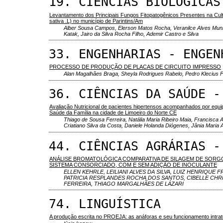
19. CIÊNCIAS BIOLÓGICAS
Levantamento dos Principais Fungos Fitopatogênicos Presentes na Cult
sativa .L) no município de Parintins/Am
Alber Sousa Campos, Elerson Matos Rocha, Veranilce Alves Muni
Katak, Jairo da Silva Rocha Filho, Ademir Castro e Silva
33. ENGENHARIAS - ENGEN
PROCESSO DE PRODUÇÃO DE PLACAS DE CIRCUITO IMPRESSO
Alan Magalhães Braga, Sheyla Rodrigues Rabelo, Pedro Klecius 
36. CIÊNCIAS DA SAÚDE -
Avaliação Nutricional de pacientes hipertensos acompanhados por equi
Saúde da Família na cidade de Limoeiro do Norte CE
Thiago de Sousa Ferreira, Natália Maria Ribeiro Maia, Francisca A
Criatiano Silva da Costa, Daniele Holanda Diógenes, Jânia Maria 
44. CIÊNCIAS AGRÁRIAS -
ANÁLISE BROMATOLÓGICA COMPARATIVA DE SILAGEM DE SORG
SISTEMA CONSORCIADO, COM E SEM ADIÇÃO DE INOCULANTE
ELLEN KEHRLE, LEILIANI ALVES DA SILVA, LUIZ HENRIQUE 
PATRICIA RESPLANDES ROCHA DOS SANTOS, CIBELLE CHRI
FERREIRA, THIAGO MARGALHÃES DE LÁZARI
74. LINGUÍSTICA
A produção escrita no PROEJA: as anáforas e seu funcionamento intrat