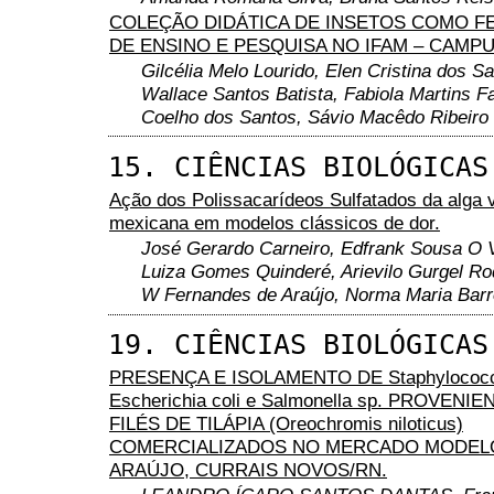
COLEÇÃO DIDÁTICA DE INSETOS COMO 
DE ENSINO E PESQUISA NO IFAM – CAMPU
Gilcélia Melo Lourido, Elen Cristina dos S
Wallace Santos Batista, Fabiola Martins Fa
Coelho dos Santos, Sávio Macêdo Ribeiro
15. CIÊNCIAS BIOLÓGICAS
Ação dos Polissacarídeos Sulfatados da alga 
mexicana em modelos clássicos de dor.
José Gerardo Carneiro, Edfrank Sousa O V
Luiza Gomes Quinderé, Arievilo Gurgel Ro
W Fernandes de Araújo, Norma Maria Bar
19. CIÊNCIAS BIOLÓGICAS
PRESENÇA E ISOLAMENTO DE Staphylococc
Escherichia coli e Salmonella sp. PROVENI
FILÉS DE TILÁPIA (Oreochromis niloticus)
COMERCIALIZADOS NO MERCADO MODELO
ARAÚJO, CURRAIS NOVOS/RN.