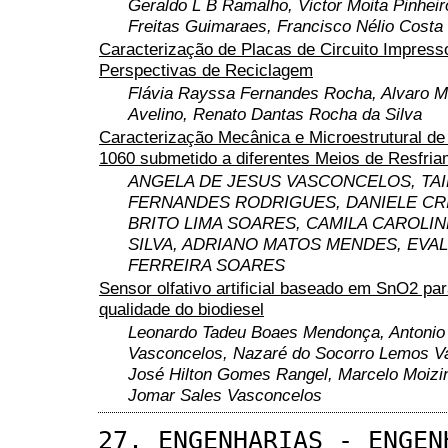
Geraldo L B Ramalho, Victor Moita Pinheir
Freitas Guimaraes, Francisco Nélio Costa 
Caracterização de Placas de Circuito Impress
Perspectivas de Reciclagem
Flávia Rayssa Fernandes Rocha, Alvaro M
Avelino, Renato Dantas Rocha da Silva
Caracterização Mecânica e Microestrutural de
1060 submetido a diferentes Meios de Resfri
ANGELA DE JESUS VASCONCELOS, TA
FERNANDES RODRIGUES, DANIELE CRI
BRITO LIMA SOARES, CAMILA CAROLI
SILVA, ADRIANO MATOS MENDES, EVA
FERREIRA SOARES
Sensor olfativo artificial baseado em SnO2 par
qualidade do biodiesel
Leonardo Tadeu Boaes Mendonça, Antonio
Vasconcelos, Nazaré do Socorro Lemos V
José Hilton Gomes Rangel, Marcelo Moizin
Jomar Sales Vasconcelos
27. ENGENHARIAS - ENGEN