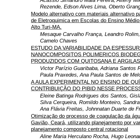
Rezende, Edson Alves Lima, Oberto Grange
Modelo alternativo com materiais alternativo p
de Eletroquimica em Escolas do Ensino Médio
Alto Turi-MA.
Mesaque Carvalho França, Leandro Rolim,
Camelo Chaves
ESTUDO DA VARIABILIDADE DA ESPESSUR
NANOCOMPOSITOS POLIMERICOS BIODEG
PRODUZIDOS COM QUITOSANA E ARGILAS
Victor Parízio Guaribaba, Adriana Santos R
Paula Praxedes, Ana Paula Santos de Melo
A AULA EXPERIMENTAL NO ENSINO DE QUÍ
CONTRIBUIÇÃO DO PIBID NESSE PROCES
Eleine Batinga Rodrigues dos Santos, Gi
Silva Cerqueira, Romildo Monteiro, Sandra
Ana Flávia Freitas, Johnnatan Duarte de Fr
Otimização do processo de coagulação da ág
Gavião, Ceará, utilizando planejamento por var
planejamento composto central rotacional
Aline Maria Herculano Rocha, Hugo Leonar