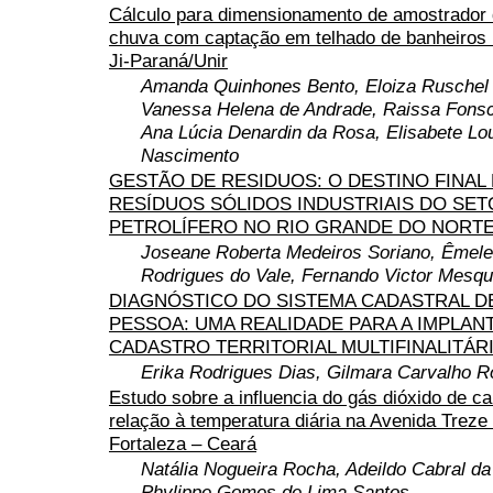
Cálculo para dimensionamento de amostrador 
chuva com captação em telhado de banheiros
Ji-Paraná/Unir
Amanda Quinhones Bento, Eloiza Ruschel
Vanessa Helena de Andrade, Raissa Fonsc
Ana Lúcia Denardin da Rosa, Elisabete Lo
Nascimento
GESTÃO DE RESIDUOS: O DESTINO FINAL
RESÍDUOS SÓLIDOS INDUSTRIAIS DO SE
PETROLÍFERO NO RIO GRANDE DO NORTE
Joseane Roberta Medeiros Soriano, Êmel
Rodrigues do Vale, Fernando Victor Mesqui
DIAGNÓSTICO DO SISTEMA CADASTRAL D
PESSOA: UMA REALIDADE PARA A IMPLAN
CADASTRO TERRITORIAL MULTIFINALITÁR
Erika Rodrigues Dias, Gilmara Carvalho 
Estudo sobre a influencia do gás dióxido de c
relação à temperatura diária na Avenida Treze
Fortaleza – Ceará
Natália Nogueira Rocha, Adeildo Cabral da 
Phylippe Gomes de Lima Santos