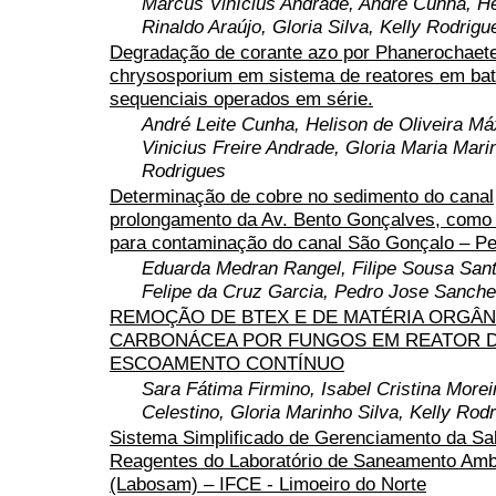
Marcus Vinícius Andrade, André Cunha, H
Rinaldo Araújo, Gloria Silva, Kelly Rodrigu
Degradação de corante azo por Phanerochaet
chrysosporium em sistema de reatores em ba
sequenciais operados em série.
André Leite Cunha, Helison de Oliveira M
Vinicius Freire Andrade, Gloria Maria Marin
Rodrigues
Determinação de cobre no sedimento do canal
prolongamento da Av. Bento Gonçalves, como 
para contaminação do canal São Gonçalo – Pe
Eduarda Medran Rangel, Filipe Sousa San
Felipe da Cruz Garcia, Pedro Jose Sanche
REMOÇÃO DE BTEX E DE MATÉRIA ORGÂN
CARBONÁCEA POR FUNGOS EM REATOR 
ESCOAMENTO CONTÍNUO
Sara Fátima Firmino, Isabel Cristina Moreir
Celestino, Gloria Marinho Silva, Kelly Rod
Sistema Simplificado de Gerenciamento da Sa
Reagentes do Laboratório de Saneamento Amb
(Labosam) – IFCE - Limoeiro do Norte