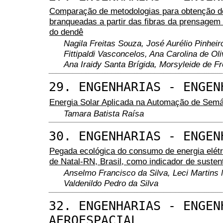
Comparação de metodologias para obtenção d
branqueadas a partir das fibras da prensage
do dendê
Nagila Freitas Souza, José Aurélio Pinheir
Fittipaldi Vasconcelos, Ana Carolina de Oli
Ana Iraidy Santa Brígida, Morsyleide de F
29. ENGENHARIAS - ENGEN
Energia Solar Aplicada na Automação de Semá
Tamara Batista Raísa
30. ENGENHARIAS - ENGEN
Pegada ecológica do consumo de energia elétr
de Natal-RN, Brasil, como indicador de susten
Anselmo Francisco da Silva, Leci Martins
Valdenildo Pedro da Silva
32. ENGENHARIAS - ENGEN
AEROESPACIAL