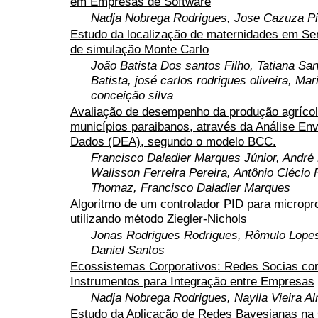
em Empresas de Software
Nadja Nobrega Rodrigues, Jose Cazuza Pi
Estudo da localização de maternidades em Ser
de simulação Monte Carlo
João Batista Dos santos Filho, Tatiana San
Batista, josé carlos rodrigues oliveira, Mar
conceição silva
Avaliação de desempenho da produção agríco
municípios paraibanos, através da Análise Env
Dados (DEA), segundo o modelo BCC.
Francisco Daladier Marques Júnior, André 
Walisson Ferreira Pereira, Antônio Clécio 
Thomaz, Francisco Daladier Marques
Algoritmo de um controlador PID para microp
utilizando método Ziegler-Nichols
Jonas Rodrigues Rodrigues, Rômulo Lopes
Daniel Santos
Ecossistemas Corporativos: Redes Socias c
Instrumentos para Integração entre Empresas
Nadja Nobrega Rodrigues, Naylla Vieira Al
Estudo da Aplicação de Redes Bayesianas na