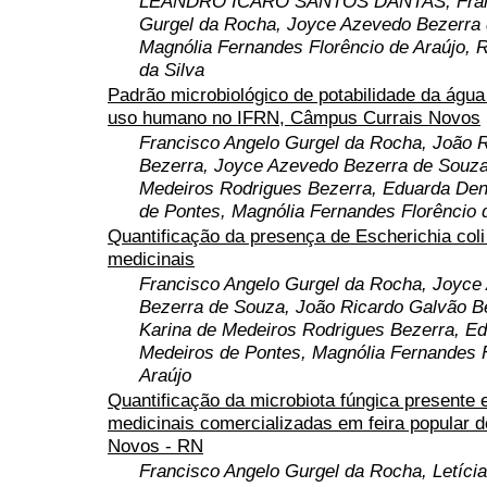
LEANDRO ÍCARO SANTOS DANTAS, Franc
Gurgel da Rocha, Joyce Azevedo Bezerra
Magnólia Fernandes Florêncio de Araújo, R
da Silva
Padrão microbiológico de potabilidade da água
uso humano no IFRN, Câmpus Currais Novos
Francisco Angelo Gurgel da Rocha, João 
Bezerra, Joyce Azevedo Bezerra de Souza,
Medeiros Rodrigues Bezerra, Eduarda De
de Pontes, Magnólia Fernandes Florêncio 
Quantificação da presença de Escherichia coli
medicinais
Francisco Angelo Gurgel da Rocha, Joyce
Bezerra de Souza, João Ricardo Galvão Be
Karina de Medeiros Rodrigues Bezerra, E
Medeiros de Pontes, Magnólia Fernandes F
Araújo
Quantificação da microbiota fúngica presente 
medicinais comercializadas em feira popular d
Novos - RN
Francisco Angelo Gurgel da Rocha, Letícia