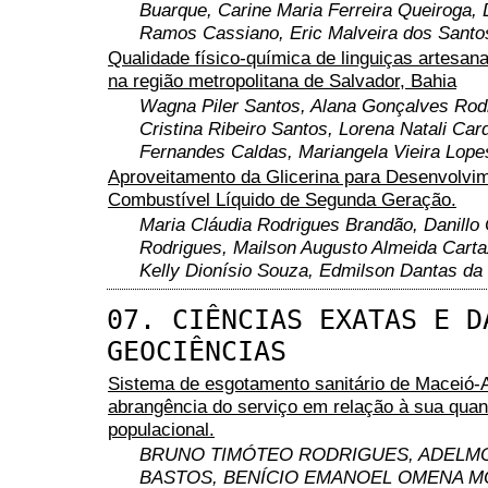
Buarque, Carine Maria Ferreira Queiroga,
Ramos Cassiano, Eric Malveira dos Santo
Qualidade físico-química de linguiças artesan
na região metropolitana de Salvador, Bahia
Wagna Piler Santos, Alana Gonçalves Rodr
Cristina Ribeiro Santos, Lorena Natali Car
Fernandes Caldas, Mariangela Vieira Lope
Aproveitamento da Glicerina para Desenvolvi
Combustível Líquido de Segunda Geração.
Maria Cláudia Rodrigues Brandão, Danillo
Rodrigues, Mailson Augusto Almeida Carta
Kelly Dionísio Souza, Edmilson Dantas da 
07. CIÊNCIAS EXATAS E D
GEOCIÊNCIAS
Sistema de esgotamento sanitário de Maceió-
abrangência do serviço em relação à sua quan
populacional.
BRUNO TIMÓTEO RODRIGUES, ADELMO
BASTOS, BENÍCIO EMANOEL OMENA 