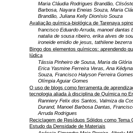
Maria Cláudia Rodrigues Brandão, Clisóst
Barbosa, Nayara Eneias Souza, Maria Clá
Brandão, Juliana Kelly Dionísio Souza
Avaliação química-biológica de Tarenaya spin
francisco Eduardo Arruda, manoel dantas 
natalia de sousa ribeiro, erika alves de sou
ironeide emidio de jesus, tathilene bezer
Bingo dos elementos químicos: aprendendo qu
lúdica
Tássia Pinheiro de Sousa, Maria da Glória
Erica Yasmine Ferreira Veras, Ana Kédyna
Souza, Francisco Halyson Ferreira Gome
Olímpia Aguiar Gomes
O uso de blogs como ferramenta de aprendiza
tecnologia aliada à disciplina de Química no E
Ranniery Felix dos Santos, Valmiza da Co
Durand, Manoel Barbosa Dantas, Francis
Arruda Rodrigues
Reciclagem de Resíduos Sólidos como Tema G
Estudo da Densidade de Materiais
Acássio Simandro Maia Pereira, Alterly Mi