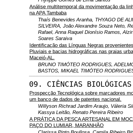
Análise multitemporal da movimentação da linh
na APA Tambaba
Thaís Benevides Aranha, THYAGO DE A
SILVEIRA, João Alexandre Souza Neto, Re
Rafael, Anna Raquel Dionísio Ramos, Alzir
Soares Saraiva
Identificação das Línguas Negras proveniente
Pluviais e bacias hidrográficas nas praias urb
Maceió-AL.
BRUNO TIMÓTEO RODRIGUES, ADELMO
BASTOS, MIKAEL TIMÓTEO RODRIGUE
09. CIÊNCIAS BIOLÓGICAS
Prospecção Tecnológica sobre marcadores mo
um banco de dados de patentes nacional.
Willyson Richrad Jardim Araujo, Váleria Si
Kassya Leitão, Renato Pereira Ribeiro
A PRÁTICA DA PESCA ARTESANAL EM MOC
PAÇO DO LUMIAR, MARANHÃO
Clarissa Pinto Boullosa, Camila Ribeiro Bit