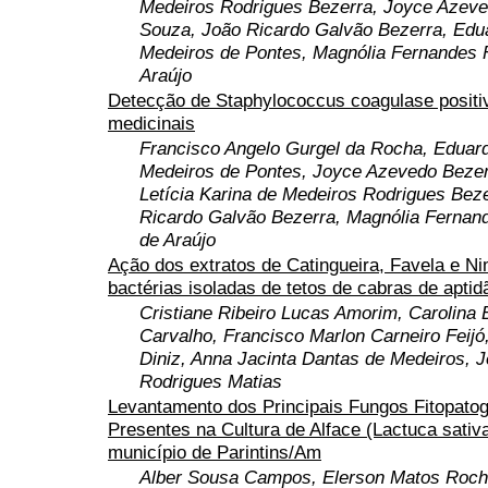
Medeiros Rodrigues Bezerra, Joyce Azeve
Souza, João Ricardo Galvão Bezerra, Ed
Medeiros de Pontes, Magnólia Fernandes F
Araújo
Detecção de Staphylococcus coagulase positi
medicinais
Francisco Angelo Gurgel da Rocha, Edua
Medeiros de Pontes, Joyce Azevedo Bezer
Letícia Karina de Medeiros Rodrigues Bez
Ricardo Galvão Bezerra, Magnólia Fernand
de Araújo
Ação dos extratos de Catingueira, Favela e N
bactérias isoladas de tetos de cabras de aptidã
Cristiane Ribeiro Lucas Amorim, Carolina
Carvalho, Francisco Marlon Carneiro Feijó
Diniz, Anna Jacinta Dantas de Medeiros, J
Rodrigues Matias
Levantamento dos Principais Fungos Fitopato
Presentes na Cultura de Alface (Lactuca sativa
município de Parintins/Am
Alber Sousa Campos, Elerson Matos Rocha