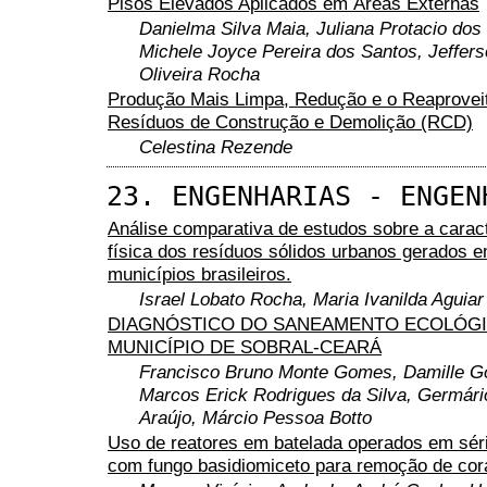
Pisos Elevados Aplicados em Áreas Externas
Danielma Silva Maia, Juliana Protacio dos
Michele Joyce Pereira dos Santos, Jeffers
Oliveira Rocha
Produção Mais Limpa, Redução e o Reaprovei
Resíduos de Construção e Demolição (RCD)
Celestina Rezende
23. ENGENHARIAS - ENGEN
Análise comparativa de estudos sobre a carac
física dos resíduos sólidos urbanos gerados e
municípios brasileiros.
Israel Lobato Rocha, Maria Ivanilda Aguiar
DIAGNÓSTICO DO SANEAMENTO ECOLÓG
MUNICÍPIO DE SOBRAL-CEARÁ
Francisco Bruno Monte Gomes, Damille Go
Marcos Erick Rodrigues da Silva, Germár
Araújo, Márcio Pessoa Botto
Uso de reatores em batelada operados em sér
com fungo basidiomiceto para remoção de cor