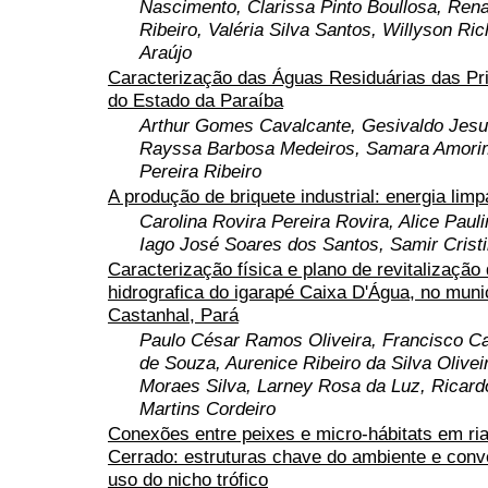
Nascimento, Clarissa Pinto Boullosa, Rena
Ribeiro, Valéria Silva Santos, Willyson Ri
Araújo
Caracterização das Águas Residuárias das Pr
do Estado da Paraíba
Arthur Gomes Cavalcante, Gesivaldo Jesu
Rayssa Barbosa Medeiros, Samara Amorim 
Pereira Ribeiro
A produção de briquete industrial: energia limp
Carolina Rovira Pereira Rovira, Alice Paul
Iago José Soares dos Santos, Samir Crist
Caracterização física e plano de revitalização
hidrografica do igarapé Caixa D'Água, no muni
Castanhal, Pará
Paulo César Ramos Oliveira, Francisco Ca
de Souza, Aurenice Ribeiro da Silva Olive
Moraes Silva, Larney Rosa da Luz, Ricard
Martins Cordeiro
Conexões entre peixes e micro-hábitats em ri
Cerrado: estruturas chave do ambiente e conv
uso do nicho trófico