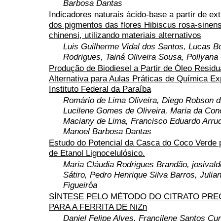
Barbosa Dantas
Indicadores naturais ácido-base a partir de ex
dos pigmentos das flores Hibiscus rosa-sinens
chinensi, utilizando materiais alternativos
Luis Guilherme Vidal dos Santos, Lucas B
Rodrigues, Tainá Oliveira Sousa, Pollyana
Produção de Biodiesel a Partir de Óleo Residua
Alternativa para Aulas Práticas de Química Ex
Instituto Federal da Paraíba
Romário de Lima Oliveira, Diego Robson 
Lucilene Gomes de Oliveira, Maria da Con
Maciany de Lima, Francisco Eduardo Arru
Manoel Barbosa Dantas
Estudo do Potencial da Casca do Coco Verde
de Etanol Lignocelulósico.
Maria Cláudia Rodrigues Brandão, josival
Sátiro, Pedro Henrique Silva Barros, Julia
Figueirôa
SÍNTESE PELO MÉTODO DO CITRATO PR
PARA A FERRITA DE NiZn
Daniel Felipe Alves, Francilene Santos Cu