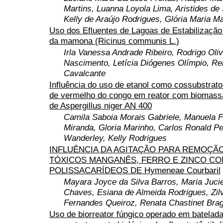
Martins, Luanna Loyola Lima, Aristides de
Kelly de Araújo Rodrigues, Glória Maria Ma
Uso dos Efluentes de Lagoas de Estabilização 
da mamona (Ricinus communis L.)
Irla Vanessa Andrade Ribeiro, Rodrigo Oliv
Nascimento, Letícia Diógenes Olímpio, Re
Cavalcante
Influência do uso de etanol como cossubstrat
de vermelho do congo em reator com biomassa
de Aspergillus niger AN 400
Camila Saboia Morais Gabriele, Manuela 
Miranda, Gloria Marinho, Carlos Ronald P
Wanderley, Kelly Rodrigues
INFLUÊNCIA DA AGITAÇÃO PARA REMOÇÃ
TÓXICOS MANGANÊS, FERRO E ZINCO C
POLISSACARÍDEOS DE Hymeneae Courbaril
Mayara Joyce da Silva Barros, Maria Juci
Chaves, Esiana de Almeida Rodrigues, Zilv
Fernandes Queiroz, Renata Chastinet Bra
Uso de biorreator fúngico operado em batelad