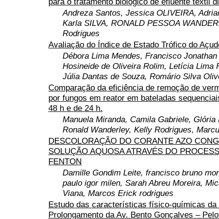
para o tratamento biológico de efluente têxtil d
Andreza Santos, Jessica OLIVEIRA, Adria
Karla SILVA, RONALD PESSOA WANDERLE
Rodrigues
Avaliação do Índice de Estado Trófico do Açu
Débora Lima Mendes, Francisco Jonathan
Hosineide de Oliveira Rolim, Letícia Lima 
Júlia Dantas de Souza, Romário Silva Oliv
Comparação da eficiência de remoção de ver
por fungos em reator em bateladas sequenciai
48 h e de 24 h.
Manuela Miranda, Camila Gabriele, Glória
Ronald Wanderley, Kelly Rodrigues, Marc
DESCOLORAÇÃO DO CORANTE AZO CONG
SOLUÇÃO AQUOSA ATRAVÉS DO PROCESS
FENTON
Damille Gondim Leite, francisco bruno mo
paulo igor milen, Sarah Abreu Moreira, Mi
Viana, Marcos Erick rodrigues
Estudo das características físico-químicas da
Prolongamento da Av. Bento Gonçalves – Pelo