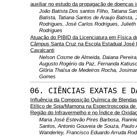
auxiliar no estudo da propagação de doenças 
João Batista Dos santos Filho, Tatiana San
Batista, Tatiana Santos de Araujo Batista,
Rodrigues, José Carlos Rodrigues, Juliet
Rodrigues
Atuação do PIBID da Licenciatura em Física 
Câmpus Santa Cruz na Escola Estadual José 
Cavalcanti
Nelson Cosme de Almeida, Daiana Pereira,
Augusto Rogério da Paz, Fernanda Katius
Glória Thaísa de Medeiros Rocha, Josimar
Gomes
06. CIÊNCIAS EXATAS E D
Influência da Composição Química de Blendas
Etílico de Soja/Mamona na Espectroscopia de
Região do Infravermelho e no Índice de Oxida
Maria José Estevão Pires Barbosa, Rannie
Santos, Antonio Gouveia de Souza, Paulo 
Wanderley, Francisco Eduardo Arruda Rod