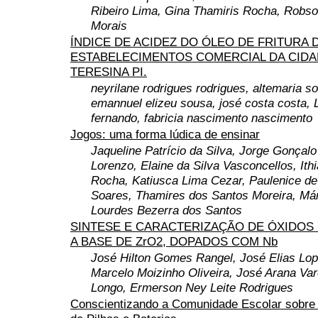
Ribeiro Lima, Gina Thamiris Rocha, Robso
Morais
ÍNDICE DE ACIDEZ DO ÓLEO DE FRITURA 
ESTABELECIMENTOS COMERCIAL DA CIDA
TERESINA PI.
neyrilane rodrigues rodrigues, altemaria s
emannuel elizeu sousa, josé costa costa, 
fernando, fabricia nascimento nascimento
Jogos: uma forma lúdica de ensinar
Jaqueline Patrício da Silva, Jorge Gonçal
Lorenzo, Elaine da Silva Vasconcellos, Ith
Rocha, Katiusca Lima Cezar, Paulenice d
Soares, Thamires dos Santos Moreira, Már
Lourdes Bezerra dos Santos
SINTESE E CARACTERIZAÇÃO DE ÓXIDOS
A BASE DE ZrO2, DOPADOS COM Nb
José Hilton Gomes Rangel, José Elias Lo
Marcelo Moizinho Oliveira, José Arana Var
Longo, Ermerson Ney Leite Rodrigues
Conscientizando a Comunidade Escolar sobre