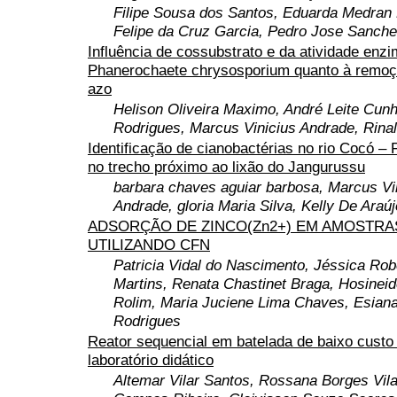
Filipe Sousa dos Santos, Eduarda Medran
Felipe da Cruz Garcia, Pedro Jose Sanche
Influência de cossubstrato e da atividade enzi
Phanerochaete chrysosporium quanto à remoç
azo
Helison Oliveira Maximo, André Leite Cunh
Rodrigues, Marcus Vinicius Andrade, Rinal
Identificação de cianobactérias no rio Cocó – 
no trecho próximo ao lixão do Jangurussu
barbara chaves aguiar barbosa, Marcus Vi
Andrade, gloria Maria Silva, Kelly De Araú
ADSORÇÃO DE ZINCO(Zn2+) EM AMOSTRA
UTILIZANDO CFN
Patricia Vidal do Nascimento, Jéssica Rob
Martins, Renata Chastinet Braga, Hosineid
Rolim, Maria Juciene Lima Chaves, Esian
Rodrigues
Reator sequencial em batelada de baixo custo
laboratório didático
Altemar Vilar Santos, Rossana Borges Vilar