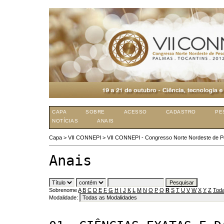
CAPA
SOBRE
ACESSO
CADASTRO
PE
NOTÍCIAS
ANAIS
Capa
>
VII CONNEPI
>
VII CONNEPI - Congresso Norte Nordeste de P
Anais
Sobrenome
A
B
C
D
E
F
G
H
I
J
K
L
M
N
O
P
Q
R
S
T
U
V
W
X
Y
Z
Toda
Modalidade: