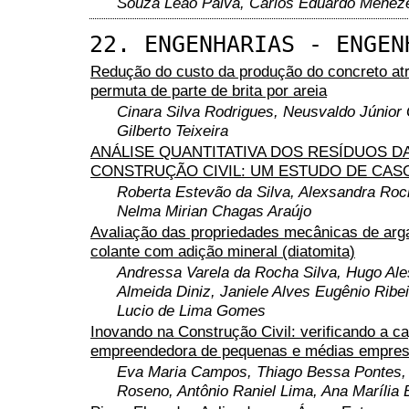
Souza Leão Paiva, Carlos Eduardo Meneze
22. ENGENHARIAS - ENGEN
Redução do custo da produção do concreto at
permuta de parte de brita por areia
Cinara Silva Rodrigues, Neusvaldo Júnio
Gilberto Teixeira
ANÁLISE QUANTITATIVA DOS RESÍDUOS D
CONSTRUÇÃO CIVIL: UM ESTUDO DE CAS
Roberta Estevão da Silva, Alexsandra Roc
Nelma Mirian Chagas Araújo
Avaliação das propriedades mecânicas de ar
colante com adição mineral (diatomita)
Andressa Varela da Rocha Silva, Hugo Al
Almeida Diniz, Janiele Alves Eugênio Ribei
Lucio de Lima Gomes
Inovando na Construção Civil: verificando a c
empreendedora de pequenas e médias empre
Eva Maria Campos, Thiago Bessa Pontes,
Roseno, Antônio Raniel Lima, Ana Marília