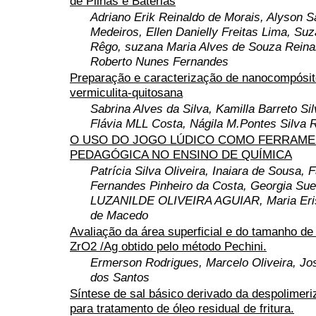
de Pilhas e Baterias
Adriano Erik Reinaldo de Morais, Alyson S
Medeiros, Ellen Danielly Freitas Lima, Su
Rêgo, suzana Maria Alves de Souza Reina
Roberto Nunes Fernandes
Preparação e caracterização de nanocompósit
vermiculita-quitosana
Sabrina Alves da Silva, Kamilla Barreto Sil
Flávia MLL Costa, Nágila M.Pontes Silva 
O USO DO JOGO LÚDICO COMO FERRAME
PEDAGÓGICA NO ENSINO DE QUÍMICA
Patrícia Silva Oliveira, Inaiara de Sousa, 
Fernandes Pinheiro da Costa, Georgia Sue
LUZANILDE OLIVEIRA AGUIAR, Maria Eris
de Macedo
Avaliação da área superficial e do tamanho de 
ZrO2 /Ag obtido pelo método Pechini.
Ermerson Rodrigues, Marcelo Oliveira, Jo
dos Santos
Síntese de sal básico derivado da despolimer
para tratamento de óleo residual de fritura.