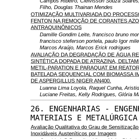
Campos Ribeiro, Cleivisson Souza Soares
Filho, Douglas Thainan Mendes
OTIMIZAÇÃO MULTIVARIADA DO PROCESS
FENTON NA REMOÇÃO DE CORANTES AZO
ANTRAQUINÔNICOS
Damille Gondim Leite, francisco bruno mo
francisco steferson portela, paulo Igor mil
Marcos Araújo, Marcos Erick rodrigues
AVALIAÇÃO DA DEGRADAÇÃO DE ÁGUA RE
SINTÉTICA DOPADA DE ATRAZINA, DELTAM
METIL-PARATION E PARAQUAT EM REATO
BATELADA SEQUENCIAL COM BIOMASSA I
DE ASPERGILLUS NIGER AN400.
Luanna Lima Loyola, Raquel Cunha, Aristi
Luciane Freitas, Kelly Rodrigues, Glória M
26. ENGENHARIAS - ENGEN
MATERIAIS E METALÚRGICA
Avaliação Qualitativa do Grau de Sensitizaçã
Inoxidáveis Austeníticos por Imagem