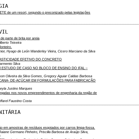
GIA
da ETE de um resort, segundo o preconizado pelas legislações
VIL
e parte de brita por areia
berto Teixeira
onteiro.
or, Hyago de León Wanderley Vieira, Cicero Marciano da Silva
ASTICIDADE EFETIVO DO CONCRETO
Sarmento Silva
ESTUDO DE CASO NO BLOCO DE ENSINO DO IFAL –
lison Oliveira da Silva Gomes, Gregory Aguiar Caldas Barbosa
CANA- DE-AÇÚCAR EM FORMULAÇÕES PARA FABRICAÇÃO
eyla Justino Marques
gadas nos novos empreendimentos de engenharia da região de
affarel Faustino Costa
NITÁRIA
ão em amostras de resíduos esgotados por carros limpa-fossa.
Jaiane Germano Pinheiro, Priscilla Barbosa de Araújo Silva,
s