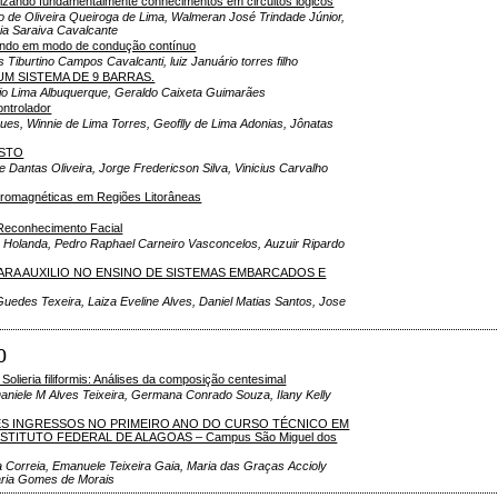
tilizando fundamentalmente conhecimentos em circuitos lógicos
o de Oliveira Queiroga de Lima, Walmeran José Trindade Júnior,
ria Saraiva Cavalcante
ando em modo de condução contínuo
Tiburtino Campos Cavalcanti, luiz Januário torres filho
UM SISTEMA DE 9 BARRAS.
bio Lima Albuquerque, Geraldo Caixeta Guimarães
ontrolador
ues, Winnie de Lima Torres, Geoflly de Lima Adonias, Jônatas
USTO
e Dantas Oliveira, Jorge Fredericson Silva, Vinicius Carvalho
tromagnéticas em Regiões Litorâneas
 Reconhecimento Facial
a Holanda, Pedro Raphael Carneiro Vasconcelos, Auzuir Ripardo
RA AUXILIO NO ENSINO DE SISTEMAS EMBARCADOS E
 Guedes Texeira, Laiza Eveline Alves, Daniel Matias Santos, Jose
O
olieria filiformis: Análises da composição centesimal
aniele M Alves Teixeira, Germana Conrado Souza, Ilany Kelly
ES INGRESSOS NO PRIMEIRO ANO DO CURSO TÉCNICO EM
ITUTO FEDERAL DE ALAGOAS – Campus São Miguel dos
a Correia, Emanuele Teixeira Gaia, Maria das Graças Accioly
 Maria Gomes de Morais