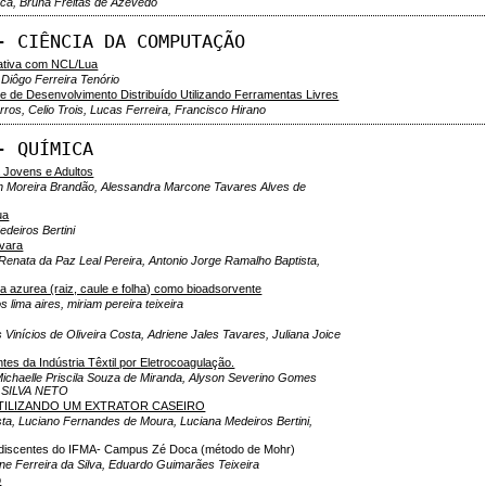
eca, Bruna Freitas de Azevedo
- CIÊNCIA DA COMPUTAÇÃO
rativa com NCL/Lua
 Diôgo Ferreira Tenório
 de Desenvolvimento Distribuído Utilizando Ferramentas Livres
rros, Celio Trois, Lucas Ferreira, Francisco Hirano
- QUÍMICA
 Jovens e Adultos
len Moreira Brandão, Alessandra Marcone Tavares Alves de
ua
deiros Bertini
ivara
Renata da Paz Leal Pereira, Antonio Jorge Ramalho Baptista,
ia azurea (raiz, caule e folha) como bioadsorvente
s lima aires, miriam pereira teixeira
Vinícios de Oliveira Costa, Adriene Jales Tavares, Juliana Joice
tes da Indústria Têxtil por Eletrocoagulação.
Michaelle Priscila Souza de Miranda, Alyson Severino Gomes
A SILVA NETO
UTILIZANDO UM EXTRATOR CASEIRO
sta, Luciano Fernandes de Moura, Luciana Medeiros Bertini,
os discentes do IFMA- Campus Zé Doca (método de Mohr)
e Ferreira da Silva, Eduardo Guimarães Teixeira
o