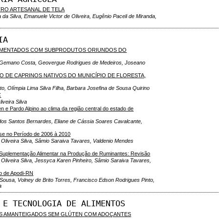
TRO ARTESANAL DE TELA
 da Silva, Emanuele Victor de Oliveira, Eugênio Paceli de Miranda,
IA
LIMENTADOS COM SUBPRODUTOS ORIUNDOS DO
erto Gemano Costa, Geovergue Rodrigues de Medeiros, Joseano
DE CAPRINOS NATIVOS DO MUNICÍPIO DE FLORESTA,
to, Olímpia Lima Silva Filha, Barbara Josefina de Sousa Quirino
C
iveira Silva
en e Pardo Alpino ao clima da região central do estado de
dos Santos Bernardes, Eliane de Cássia Soares Cavalcante,
se no Período de 2006 à 2010
 Oliveira Silva, Sâmio Saraiva Tavares, Valdenio Mendes
o Suplementação Alimentar na Produção de Ruminantes: Revisão
 Oliveira Silva, Jessyca Karen Pinheiro, Sâmio Saraiva Tavares,
io de Apodi-RN
 Sousa, Volney de Brito Torres, Francisco Edson Rodrigues Pinto,
a
 E TECNOLOGIA DE ALIMENTOS
TOS AMANTEIGADOS SEM GLÚTEN COM ADOÇANTES