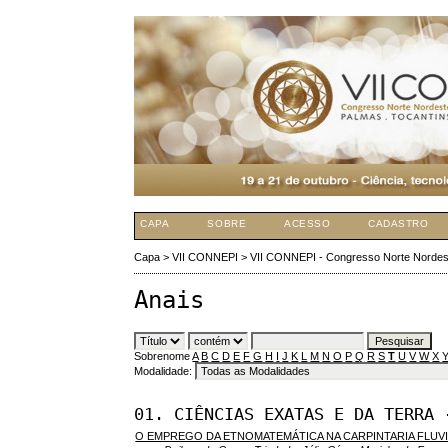
CAPA
SOBRE
ACESSO
CADASTRO
Capa
>
VII CONNEPI
>
VII CONNEPI - Congresso Norte Nordes
Anais
Sobrenome
A
B
C
D
E
F
G
H
I
J
K
L
M
N
O
P
Q
R
S
T
U
V
W
X
Modalidade:
01. CIÊNCIAS EXATAS E DA TERRA 
O EMPREGO DA ETNOMATEMÁTICA NA CARPINTARIA FLUVI