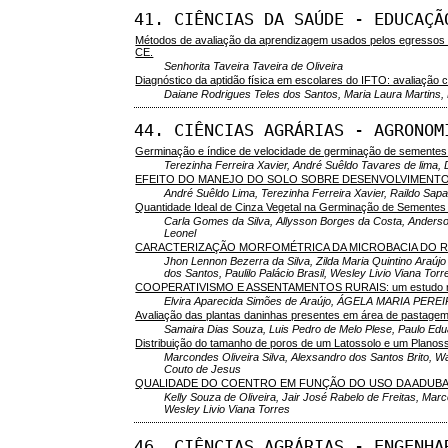
41. CIÊNCIAS DA SAÚDE - EDUCAÇÃ
Métodos de avaliação da aprendizagem usados pelos egressos d
CE.
Senhorita Taveira Taveira de Oliveira
Diagnóstico da aptidão física em escolares do IFTO: avaliação 
Daiane Rodrigues Teles dos Santos, Maria Laura Martins, 
44. CIÊNCIAS AGRÁRIAS - AGRONOM
Germinação e índice de velocidade de germinação de sementes
Terezinha Ferreira Xavier, André Suêldo Tavares de lima, 
EFEITO DO MANEJO DO SOLO SOBRE DESENVOLVIMENTO 
André Suêldo Lima, Terezinha Ferreira Xavier, Raildo Sa
Quantidade Ideal de Cinza Vegetal na Germinação de Sementes 
Carla Gomes da Silva, Allysson Borges da Costa, Anderso
Leonel
CARACTERIZAÇÃO MORFOMÉTRICA DA MICROBACIA DO RE
Jhon Lennon Bezerra da Silva, Zilda Maria Quintino Araújo
dos Santos, Paulilo Palácio Brasil, Wesley Livio Viana Torr
COOPERATIVISMO E ASSENTAMENTOS RURAIS: um estudo no as
Elvira Aparecida Simões de Araújo, ÁGELA MARIA PEREIR
Avaliação das plantas daninhas presentes em área de pastage
Samaira Dias Souza, Luis Pedro de Melo Plese, Paulo Eduar
Distribuição do tamanho de poros de um Latossolo e um Planoss
Marcondes Oliveira Silva, Alexsandro dos Santos Brito, W
Couto de Jesus
QUALIDADE DO COENTRO EM FUNÇÃO DO USO DA ADUB
Kelly Souza de Oliveira, Jair José Rabelo de Freitas, Marco
Wesley Livio Viana Torres
46. CIÊNCIAS AGRÁRIAS - ENGENHA