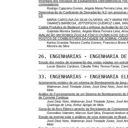
Inventário dos Resíduos de Equipamentos Eletroeletrônicos (RE
computadores
Rodrigo Cajazeira Gomes, Angela Maria Ferreira Lima, A
Determinação do Coeficiente de Degradação (k1) em amostras d
CE
MARIA CAROLINA DA SILVA OLIVEIRA, IACY MARIA 
TAVARES BARBOSA, JEFFERSON QUEIROZ LIMA, YAN
Cadeia Produtiva do Biodiesel sob o enfoque da Avaliação do Cic
Gabriela Moreira Santos, Angela Maria Ferreira Lima, Ar
AVALIAÇÃO MICROBIOLÓGICA E FÍSICO-QUÍMICA DO GEL
POSTOS DE COMBUSTÍVEIS DA CIDADE DE SOBRAL-CEARÁ
Karina Grasiela Teixeira Cunha Gomes, Francisco Bruno M
Moreira da Silva
26. ENGENHARIAS - ENGENHARIA DE
Estudo dos modos de propagação das ondas guiadas em estrutur
Lucas Bastos Cardoso, Cláudia Teles Teresa Farias, Cami
33. ENGENHARIAS - ENGENHARIA EL
Acionamento estático de um sistema de Bombeamento de água em
Walmeran José Trindade Júnior, José Diniz Neto, José Art
Melo
Análise do Funcionamento de um Sistema de Bombeamento de Ág
de Corrente Continua
José Diniz Neto, Walmeran José Trindade Júnior, José Artu
Queiroga de Lima, Arthur Aprigio de Melo
Geração do Arco Elétrico através da Reciclagem de Componente
Geronilmo Valentim, Marcos Suel Silva, Emanoel Andson d
Estudo da energia solar e análises de seus potenciais no Brasil
José Diniz Neto, Walmeran José Trindade Júnior, José Art
Melo