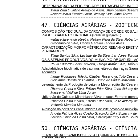
DETERMINAÇÃO DA EFICIÊNCIA DE FILTRAGEM DE UM FIL
Maria Zilda Quintino Araújo de Assis, Jhon Lennon Bezerra
Jisnara Maria Pereira Lavor, Wesley Livio Viana Torres
47. CIÊNCIAS AGRÁRIAS - ZOOTECN
COMPOSIÇÃO TECIDUAL DA CARCAÇA DE CORDEIROS A
PROCESSAMENTO DA GOIABA (Psidium guajava l.)
wallace lucena de oliveira, Nelson Vieira da Silva, Rob
Graciliano da Silva, Carlos Geraldo Tenório Alves
CARACTERIZAÇÃO MORFOMÉTRICA DO REBANHO EFETIVO 
PERNAMBUCO
Tiago Santos Silva, Luzimar de Sá Silva, Iran Alves Torqua
OS SISTEMAS PRODUTIVOS DO MUNICÍPIO DE XAPURI –A
Paulo Eduardo Ferlini Teixeira, Thiego Araújo Silva, João Ol
Adaptabilidade bioclimática de caprinos leiteiros das raças Saan
Tocantins
Itamar Rodrigues Toledo, Clauber Rosanova, Tulio Cesar 
Geicianne Batista dos Santos, Bruna de Pádua Marcolini
Levantamento da Produção de Leite na Mesorregião Sul Cearen
Rhamon Costa e Silva, Erllens Eder Silva, Jose Aldemy de
Mascena, Valdi de Lima Júnior
Utilização de Culturas Microbianas Vivas e seus Extratos com
Rhamon Costa e Silva, Erllens Eder Silva, Jose Aldemy de
Valdenio Mendes Mascena
Avaliação do perfil dos consumidores de leite bovino do municíp
Angela Patrícia Alves Coelho Gracindo, Êlika Suzianny de
Larissa Elaine da Costa Silva, Chrislayne Kely Paiva Souz
50. CIÊNCIAS AGRÁRIAS - CIÊNCIA
ELABORAÇÃO E ANÁLISES FÍSICO-QUÍMICAS DE BISCOI