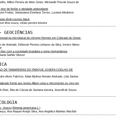
, Milton Pereira de Melo Júnior, Michaelle Priscila Souza de
eor de fenóis e atividade antioxidante
Raoni Freitas, Sebastiana Estefana Torres, Luciana Medeiros
te têxtil cosmos black
lson lima souza, mirian pereira teixeira
- GEOCIÊNCIAS
lorestal na microbacia do córrego Hermes em Colorado do Oeste,
o de Andrade, Déborah Pereira Linhares da Silva, Irenice Aleixo
ar
ões com a sociedade brasileira e norte-riograndense
 Narla Sathler Musse
ICA
ÃO DE TAMAREIRAS DO PARQUE JOSEFA COELHO DE
ndra Alves Fabrício, Kátia Mylena Nonato Andrade, Léia Santos
ializado frente aos testes Allium cepa e micronúcleo ex-vivo em
o Reis, Rita de Cássia de Santana teixeira, Aracelli de Sousa
COLOGIA
 - brava (Ximenia americana L.)
nça, Ana Raquel Araújo Silva, Ana Angélica Mathias Macêdo