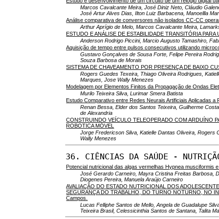
Estudo e desenvolvimento de um circuito de um relógio digital u
Marcos Cavalcante Meira, José Diniz Neto, Cláudio Galen
José Artur Alves Dias, Ilton Luiz Barbacena, Manoellla Ma
Análise comparativa de conversores não isolados CC-CC oper
Arthur Aprígio de Melo, Marcos Cavalcante Meira, Lamarks 
ESTUDO E ANÁLISE DE ESTABILIDADE TRANSITÓRIA PARA 
Anderson Rodrigo Piccini, Marcio Augusto Tamashiro, Fa
Aquisição de tempo entre pulsos consecutivos utilizando microc
Gustavo Gonçalves de Sousa Forte, Felipe Pereira Rodrig
Souza Barbosa de Morais
SISTEMA DE CHAVEAMENTO POR PRESENÇA DE BAIXO C
Rogers Guedes Texeira, Thiago Oliveira Rodrigues, Katiell
Marques, Jose Wally Menezes
Modelagem por Elementos Finitos da Propagação de Ondas Ele
Murilo Teixeira Silva, Lurimar Smera Batista
Estudo Comparativo entre Redes Neurais Artificiais Aplicadas a
Renan Bessa, Elder dos Santos Teixeira, Guilherme Cost
de Alexandria
CONSTRUINDO VEÍCULO TELEOPERADO COM ARDUÍNO PA
ROBOTICA MÓVEL
Jorge Fredericson Silva, Katielle Dantas Oliveira, Rogers
Wally Menezes
36. CIÊNCIAS DA SAÚDE - NUTRIÇÃ
Potencial nutricional das algas vermelhas Hypnea musciformis e S
José Gerardo Carneiro, Mayra Cristina Freitas Barbosa, D
Diogenes Pereira, Manuela Araújo Carneiro
AVALIAÇÃO DO ESTADO NUTRICIONAL DOS ADOLESCENT
SEGURANÇA DO TRABALHO, DO TURNO NOTURNO, NO INST
Campos.
Lucas Felliphe Santos de Mello, Angela de Guadalupe Silv
Teixeira Brasil, Celessicinthia Santos de Santana, Talita