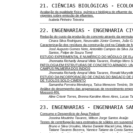
21. CIÊNCIAS BIOLÓGICAS - ECOLO
Avaliação da qualidade física, química e biológica do efluente 
vigentes sobre emissão de efluentes.
Isabela Pinheiro Teixeira
22. ENGENHARIAS - ENGENHARIA CI
Redução do custo da produção do concreto através da permuta d
Cinara Silva Rodrigues, Neusvaldo Júnior Gomes, João Gil
Caracterização dos resíduos da construção civil na Cidade de M
José Augusto Gomes Neto, Antonildo Campos da Silva Júni
Santos, Felipe de Souza Tomé
ESTUDO EXPERIMENTAL E NUMÉRICO DO MÓDULO DE EL
Jhonnatta Richarlly Amaral Vilela Tavares, Rodrigo Mero 
PATOLOGIA EM ESTRUTURAS DE CONCRETO ARMADO: UM 
CAMPUS PALMEIRA DOS ÍNDIOS
Jhonnatta Richarlly Amaral Vilela Tavares, Ronald Muryel
ESTUDO DA INCORPORAÇÃO DE CINZAS DO BAGAÇO DE 
DE TIJOLOS SOLO-CIMENTO
Samantha Ferreira Mendonça, Taísa Menezes Tenório, Sh
Análise do desempenho das argamassas de revestimento empre
Mossoró-RN.
Aline Crisnir Torres, Brenna Karoline Alves Aires, Lucas T
23. ENGENHARIAS - ENGENHARIA SA
Consumo e Desperdício de Água Potável
Joseina Moutinho Tavares, Wilson Jorge Santos Araújo
Testes de centrifugação para estimativa de sólidos em suspens
Bruno e Silva Ursulino, Marise Daniele Maciel Lima, Maria 
Tatiane Tavares Bezerra, Yannice Tatiane da Costa Santo