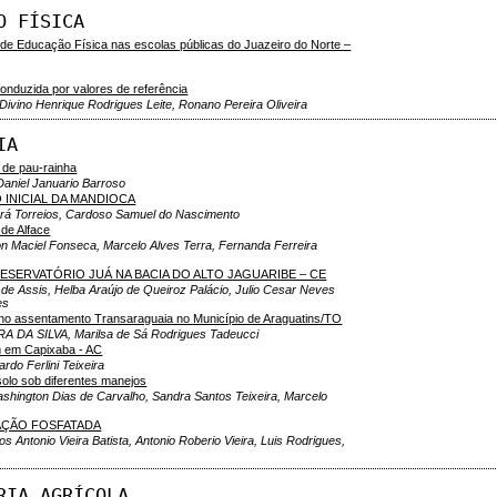
O FÍSICA
e Educação Física nas escolas públicas do Juazeiro do Norte –
conduzida por valores de referência
Divino Henrique Rodrigues Leite, Ronano Pereira Oliveira
IA
 de pau-rainha
Daniel Januario Barroso
INICIAL DA MANDIOCA
pará Torreios, Cardoso Samuel do Nascimento
de Alface
n Maciel Fonseca, Marcelo Alves Terra, Fernanda Ferreira
SERVATÓRIO JUÁ NA BACIA DO ALTO JAGUARIBE – CE
 de Assis, Helba Araújo de Queiroz Palácio, Julio Cesar Neves
es
sentamento Transaraguaia no Município de Araguatins/TO
A DA SILVA, Marilsa de Sá Rodrigues Tadeucci
m em Capixaba - AC
do Ferlini Teixeira
olo sob diferentes manejos
ashington Dias de Carvalho, Sandra Santos Teixeira, Marcelo
AÇÃO FOSFATADA
s Antonio Vieira Batista, Antonio Roberio Vieira, Luis Rodrigues,
RIA AGRÍCOLA