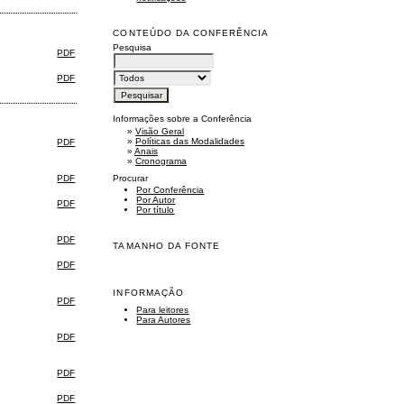
CONTEÚDO DA CONFERÊNCIA
Pesquisa
PDF
PDF
Informações sobre a Conferência
»
Visão Geral
»
Políticas das Modalidades
PDF
»
Anais
»
Cronograma
Procurar
PDF
Por Conferência
Por Autor
PDF
Por título
PDF
TAMANHO DA FONTE
PDF
INFORMAÇÃO
PDF
Para leitores
Para Autores
PDF
PDF
PDF