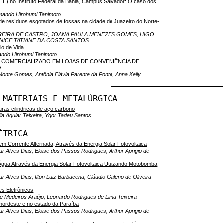
EE) no Instituto Federal da Bahia, Campus Salvador: O caso dos
rmando Hirohumi Tanimoto
e resíduos esgotados de fossas na cidade de Juazeiro do Norte-
PEREIRA DE CASTRO, JOANA PAULA MENEZES GOMES, HIGO
NICE TATIANE DA COSTA SANTOS
lo de Vida
mando Hirohumi Tanimoto
O COMERCIALIZADO EM LOJAS DE CONVENIÊNCIA DE
.
onte Gomes, Antônia Flávia Parente da Ponte, Anna Kelly
 MATERIAIS E METALÚRGICA
as cilindricas de aço carbono
la Aguiar Teixeira, Ygor Tadeu Santos
ÉTRICA
 Corrente Alternada, Através da Energia Solar Fotovoltaica
ur Alves Dias, Eloise dos Passos Rodrigues, Arthur Aprigio de
ua Através da Energia Solar Fotovoltaica Utilizando Motobomba
r Alves Dias, Ilton Luiz Barbacena, Cláudio Galeno de Oliveira
s Eletrônicos
e Medeiros Araújo, Leonardo Rodrigues de Lima Teixeira
, nordeste e no estado da Paraíba
ur Alves Dias, Eloise dos Passos Rodrigues, Arthur Aprigio de