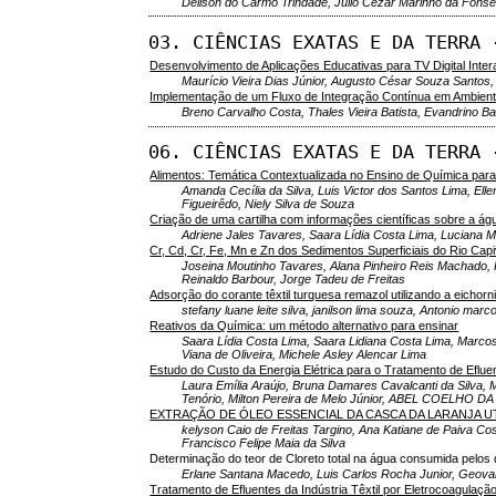
Deilson do Carmo Trindade, Júlio Cézar Marinho da Fons
03. CIÊNCIAS EXATAS E DA TERRA 
Desenvolvimento de Aplicações Educativas para TV Digital Inte
Maurício Vieira Dias Júnior, Augusto César Souza Santos,
Implementação de um Fluxo de Integração Contínua em Ambiente
Breno Carvalho Costa, Thales Vieira Batista, Evandrino Ba
06. CIÊNCIAS EXATAS E DA TERRA 
Alimentos: Temática Contextualizada no Ensino de Química para
Amanda Cecília da Silva, Luis Victor dos Santos Lima, El
Figueirêdo, Niely Silva de Souza
Criação de uma cartilha com informações científicas sobre a ág
Adriene Jales Tavares, Saara Lídia Costa Lima, Luciana Me
Cr, Cd, Cr, Fe, Mn e Zn dos Sedimentos Superficiais do Rio Cap
Joseina Moutinho Tavares, Alana Pinheiro Reis Machado, 
Reinaldo Barbour, Jorge Tadeu de Freitas
Adsorção do corante têxtil turquesa remazol utilizando a eichorn
stefany luane leite silva, janilson lima souza, Antonio marco
Reativos da Química: um método alternativo para ensinar
Saara Lídia Costa Lima, Saara Lidiana Costa Lima, Marcos 
Viana de Oliveira, Michele Asley Alencar Lima
Estudo do Custo da Energia Elétrica para o Tratamento de Efluen
Laura Emília Araújo, Bruna Damares Cavalcanti da Silva, 
Tenório, Milton Pereira de Melo Júnior, ABEL COELHO D
EXTRAÇÃO DE ÓLEO ESSENCIAL DA CASCA DA LARANJA 
kelyson Caio de Freitas Targino, Ana Katiane de Paiva Co
Francisco Felipe Maia da Silva
Determinação do teor de Cloreto total na água consumida pel
Erlane Santana Macedo, Luis Carlos Rocha Junior, Geovan
Tratamento de Efluentes da Indústria Têxtil por Eletrocoagulaçã