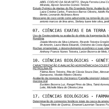
ABEL COELHO DA SILVA NETO, Sheyla Ferreira Lima-Coelho
Miranda, Alyson Severino Gomes Tenório
Estudo Químico de plantas do Rio Grandedo Norte: Avaliação do t
Laiza Cristina Carlos, Francisco Barros Oliveira, Adolfo 
Bertini, Leonardo Alcântara Alves
Mesocarpo de coco verde como adsorvente na remoção do coran
antonio marcos de lima aires, Stefany luane leite silva, jani
07. CIÊNCIAS EXATAS E DA TERRA 
Uso de Geotecnologia na avaliação do efeito da fragmentação f
Rondônia
Joiada Moreira da Silva Linhares, Ricardo Teixeira Gregóri
de Amorim, Laura Maria Eduardo, Onésimo da Costa Agui
Rochas ornamentais: o desenvolvimento econômico e suas relaç
Anthony Francis Nunes Teixeira, Larize Bezerra de Melo,
10. CIÊNCIAS BIOLÓGICAS - GENÉT
CARACTERIZAÇÃO E AVALIAÇÃO AGRONÔMICA DA COLEÇ
PETROLINA-PE
Fátima Alves Teixeira, Rita de Cássia Souza Dias, Alessa
Damaceno, Viseldo Ribeiro Oliveira
Avaliação da resposta do chá branco (Camellia sinensis) industr
mucosa oral
Euclides Bezerra Luz, Rangel Pires da Silva, Tainá Azeved
Leite, Michelle Mara de Oliveira Lima
17. CIÊNCIAS BIOLÓGICAS - FARMA
Determinação de compostos fenólicos totais da casca da ameixa
Thayane Melo de Queiroz, Emanoel Laurertan Tavares Fra