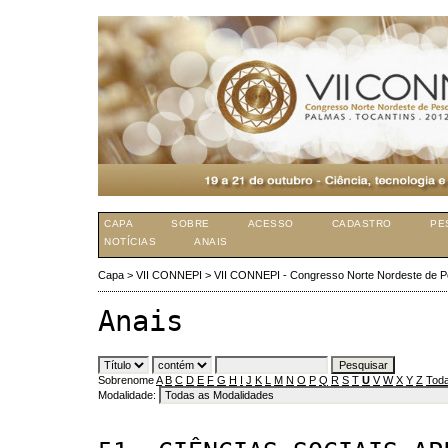
CAPA
SOBRE
ACESSO
CADASTRO
PE
NOTÍCIAS
ANAIS
Capa
>
VII CONNEPI
>
VII CONNEPI - Congresso Norte Nordeste de P
Anais
Sobrenome
A
B
C
D
E
F
G
H
I
J
K
L
M
N
O
P
Q
R
S
T
U
V
W
X
Y
Z
Toda
Modalidade: