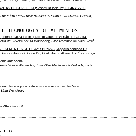
PLANTAS DE GERGELIM (Sesamum indicum) E GIRASSOL
ia de Fátima Emanuelle Alexandre Pessoa, Gilberlando Gomes,
 E TECNOLOGIA DE ALIMENTOS
) comercializada em quatro cidades do Sertão da Paraíba.
rta de Oliveira Sousa Wanderley, Élida Ramalho da Silva, José
SEMENTES DE FEIJÃO-BRAVO (Capparis flexuosa L.)
ank Vagner Alves de Carvalho, Paulo Alves Wanderley, Érica Braga
menia americana L.)
iveira Sousa Wanderley, José Allan Medeiros de Andrade, Élida
sores da rede pública de ensino do município de Caicó
e Lima Wanderley
 Attribution 3.0
.
.....................................................................................................................................................
s - IFTO
TO