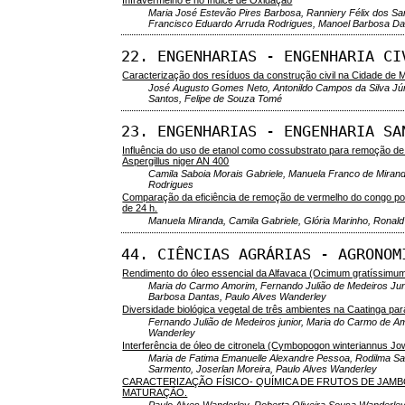
Maria José Estevão Pires Barbosa, Ranniery Félix dos Sa
Francisco Eduardo Arruda Rodrigues, Manoel Barbosa Da
22. ENGENHARIAS - ENGENHARIA CI
Caracterização dos resíduos da construção civil na Cidade de M
José Augusto Gomes Neto, Antonildo Campos da Silva Júni
Santos, Felipe de Souza Tomé
23. ENGENHARIAS - ENGENHARIA SA
Influência do uso de etanol como cossubstrato para remoção d
Aspergillus niger AN 400
Camila Saboia Morais Gabriele, Manuela Franco de Mirand
Rodrigues
Comparação da eficiência de remoção de vermelho do congo por
de 24 h.
Manuela Miranda, Camila Gabriele, Glória Marinho, Ronal
44. CIÊNCIAS AGRÁRIAS - AGRONOM
Rendimento do óleo essencial da Alfavaca (Ocimum gratíssimum 
Maria do Carmo Amorim, Fernando Julião de Medeiros Jun
Barbosa Dantas, Paulo Alves Wanderley
Diversidade biológica vegetal de três ambientes na Caatinga pa
Fernando Julião de Medeiros junior, Maria do Carmo de A
Wanderley
Interferência de óleo de citronela (Cymbopogon winteriannus Jowi
Maria de Fatima Emanuelle Alexandre Pessoa, Rodilma Sa
Sarmento, Joserlan Moreira, Paulo Alves Wanderley
CARACTERIZAÇÃO FÍSICO- QUÍMICA DE FRUTOS DE JAMBO
MATURAÇÃO.
Paulo Alves Wanderley, Roberta Oliveira Sousa Wanderley