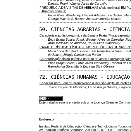
Dantas, Frank Wagner Alves de Carvalho
FREQUÊNCIA DE VISITAS DE ABELHAS (Apis mellifera) EM 
(Hlianthus annuus)
Paulo Alves Wanderley, Herbert Adames Lira Santos, Mar
George Max de S. Batista, Joserlan Moreira Nonato
50. CIÊNCIAS AGRÁRIAS - CIÊNCIA
Caracterização físico-química da Banana Prata (Musa sapientum
Érica Braga Sousa, Frank Wagner Alves de Carvalho, Robe
Allan Medeiros de Andrade, Paulo Alves Wanderley
CARACTERÍSTICAS FÍSICAS E MORFOLÓGICAS DE VAGENS E 
Maria Erica da Silva Oliveira, Élida Ramalho da Silva, Fr
de Sousa, Jôingle Casimiro de Farias
Caracterização físico-química do fruto de ameixa selvagem (Xi
Érica Braga Sousa, Paulo Alves Wanderley, Roberta de Ol
Ramalho da Silva, Maria Erica da Silva Oliveira
72. CIÊNCIAS HUMANAS - EDUCAÇÃO
Capacitar para Educar: promovendo a inclusão digital de profes
Joyce Karyne de Medeiros, Laíze Araújo Dantas, Tiago d
Este trabalho está licenciado sob uma
Licença Creative Commons
........................................................................................................
Endereço
Instituto Federal de Educação, Ciência e Tecnologia do Tocantín
Av Joaquim Teotônio Segurado, 201 Sul, Cj 01, Lt 09 - Palmas/