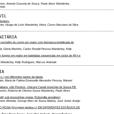
ntos, Antonio Gouveia de Souza, Paulo Alves Wanderley,
ntas
VIL
onteiro.
or, Hyago de León Wanderley Vieira, Cicero Marciano da Silva
NITÁRIA
e vermelho do congo em reator com biomassa imobilizada de
a, Gloria Marinho, Carlos Ronald Pessoa Wanderley, Kelly
 fungos em reator em bateladas sequenciais em ciclos de 48 h e
d Wanderley, Kelly Rodrigues, Marcus Andrade
IA
L.) em diferentes partes da planta
ior, Maria de Fatima Emanuelle Alexandre Pessoa, Manoel
raibana, sítio Pereiros, chácara Canaã município de Sousa-PB.
morim, Roberta de Oliveira Sousa Wanderley, Paulo Alves
tt) sob tesourinhas pretas (Euborellia annulipes)
ntos Almeida, George Marx de Sousa Batista, José Junior Araújo
 ROSA (Syzygium jambos L) EM DIFERENTES ESTÁGIOS DE
, Érica Braga Sousa, José Allan Andrade, Manoel Barbosa