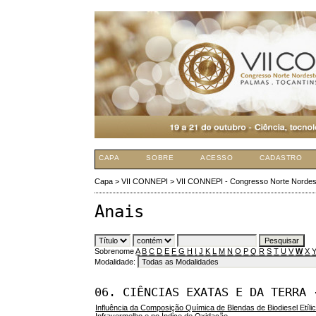
CAPA
SOBRE
ACESSO
CADASTRO
Capa
>
VII CONNEPI
>
VII CONNEPI - Congresso Norte Nordes
Anais
Sobrenome
A
B
C
D
E
F
G
H
I
J
K
L
M
N
O
P
Q
R
S
T
U
V
W
X
Modalidade:
06. CIÊNCIAS EXATAS E DA TERRA 
Influência da Composição Química de Blendas de Biodiesel Etí
Infravermelho e no Índice de Oxidação