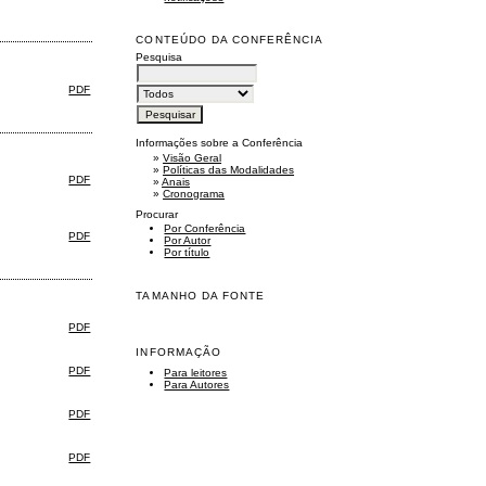
CONTEÚDO DA CONFERÊNCIA
Pesquisa
PDF
Informações sobre a Conferência
»
Visão Geral
»
Políticas das Modalidades
PDF
»
Anais
»
Cronograma
Procurar
Por Conferência
PDF
Por Autor
Por título
TAMANHO DA FONTE
PDF
INFORMAÇÃO
PDF
Para leitores
Para Autores
PDF
PDF