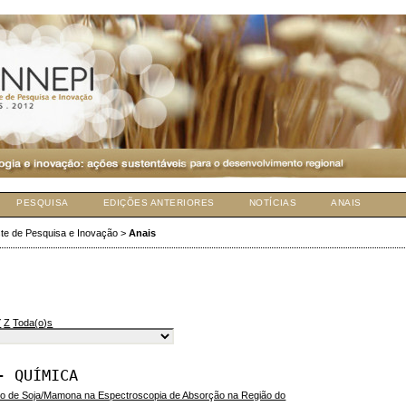
PESQUISA
EDIÇÕES ANTERIORES
NOTÍCIAS
ANAIS
te de Pesquisa e Inovação
>
Anais
Y
Z
Toda(o)s
- QUÍMICA
lico de Soja/Mamona na Espectroscopia de Absorção na Região do