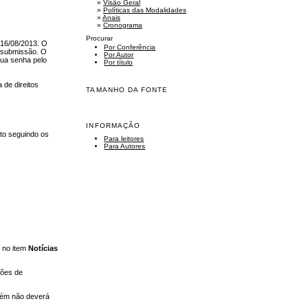
»
Visão Geral
»
Políticas das Modalidades
»
Anais
»
Cronograma
Procurar
 16/08/2013. O
Por Conferência
e submissão. O
Por Autor
sua senha pelo
Por título
 de direitos
TAMANHO DA FONTE
INFORMAÇÃO
to seguindo os
Para leitores
Para Autores
u no item
Notícias
ções de
mbém não deverá