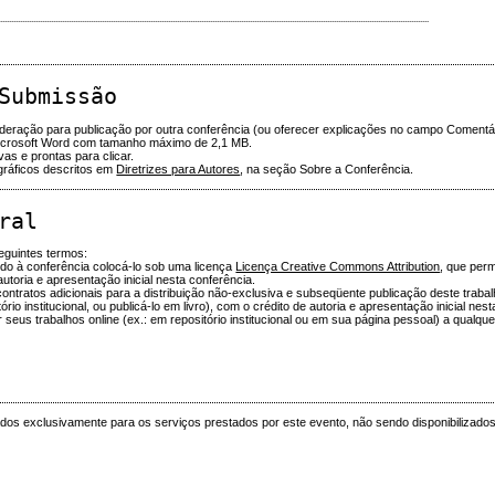
...................................................................................................................................................................................................
Submissão
deração para publicação por outra conferência (ou oferecer explicações no campo Comentár
Microsoft Word com tamanho máximo de 2,1 MB.
ivas e prontas para clicar.
ográficos descritos em
Diretrizes para Autores
, na seção Sobre a Conferência.
ral
guintes termos:
ndo à conferência colocá-lo sob uma licença
Licença Creative Commons Attribution
, que perm
utoria e apresentação inicial nesta conferência.
ntratos adicionais para a distribuição não-exclusiva e subseqüente publicação deste trabalh
io institucional, ou publicá-lo em livro), com o crédito de autoria e apresentação inicial nes
r seus trabalhos online (ex.: em repositório institucional ou em sua página pessoal) a qualq
s exclusivamente para os serviços prestados por este evento, não sendo disponibilizados