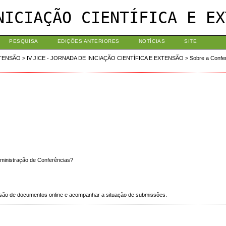
NICIAÇÃO CIENTÍFICA E EX
PESQUISA
EDIÇÕES ANTERIORES
NOTÍCIAS
SITE
XTENSÃO
>
IV JICE - JORNADA DE INICIAÇÃO CIENTÍFICA E EXTENSÃO
>
Sobre a Confe
dministração de Conferências?
missão de documentos online e acompanhar a situação de submissões.