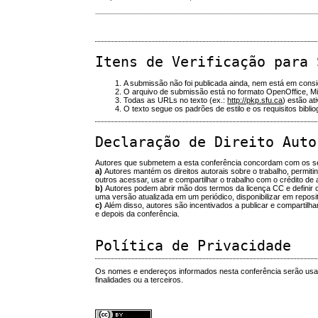
............................................................................................................................................................
Itens de Verificação para 
A submissão não foi publicada ainda, nem está em consi
O arquivo de submissão está no formato OpenOffice, 
Todas as URLs no texto (ex.:
http://pkp.sfu.ca
) estão at
O texto segue os padrões de estilo e os requisitos bibli
Declaração de Direito Auto
Autores que submetem a esta conferência concordam com os se
a)
Autores mantém os direitos autorais sobre o trabalho, permiti
outros acessar, usar e compartilhar o trabalho com o crédito de a
b)
Autores podem abrir mão dos termos da licença CC e definir co
uma versão atualizada em um periódico, disponibilizar em repositór
c)
Além disso, autores são incentivados a publicar e compartilha
e depois da conferência.
Política de Privacidade
Os nomes e endereços informados nesta conferência serão usado
finalidades ou a terceiros.