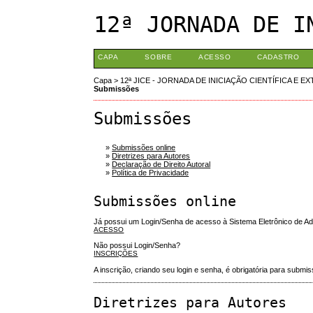
12ª JORNADA DE I
CAPA
SOBRE
ACESSO
CADASTRO
Capa
>
12ª JICE - JORNADA DE INICIAÇÃO CIENTÍFICA E E
Submissões
Submissões
»
Submissões online
»
Diretrizes para Autores
»
Declaração de Direito Autoral
»
Política de Privacidade
Submissões online
Já possui um Login/Senha de acesso à Sistema Eletrônico de A
ACESSO
Não possui Login/Senha?
INSCRIÇÕES
A inscrição, criando seu login e senha, é obrigatória para sub
Diretrizes para Autores