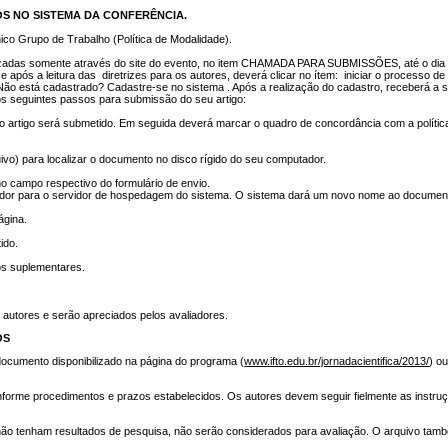
S NO SISTEMA DA CONFERÊNCIA.
o Grupo de Trabalho (Política de Modalidade).
lizadas somente através do site do evento, no item CHAMADA PARA SUBMISSÕES, até o dia
s a leitura das diretrizes para os autores, deverá clicar no ítem: iniciar o processo d
: Não está cadastrado? Cadastre-se no sistema . Após a realização do cadastro, receberá a 
 os seguintes passos para submissão do seu artigo:
artigo será submetido. Em seguida deverá marcar o quadro de concordância com a política
uivo) para localizar o documento no disco rígido do seu computador.
no campo respectivo do formulário de envio.
tador para o servidor de hospedagem do sistema. O sistema dará um novo nome ao documen
ágina.
ido.
os suplementares.
s autores e serão apreciados pelos avaliadores.
OS
 documento disponibilizado na página do programa (
www.ifto.edu.br/jornadacientifica/2013/
) o
forme procedimentos e prazos estabelecidos. Os autores devem seguir fielmente as instru
 não tenham resultados de pesquisa, não serão considerados para avaliação. O arquivo ta