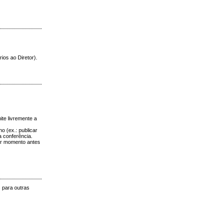
ios ao Diretor).
ite livremente a
o (ex.: publicar
ta conferência.
uer momento antes
 para outras