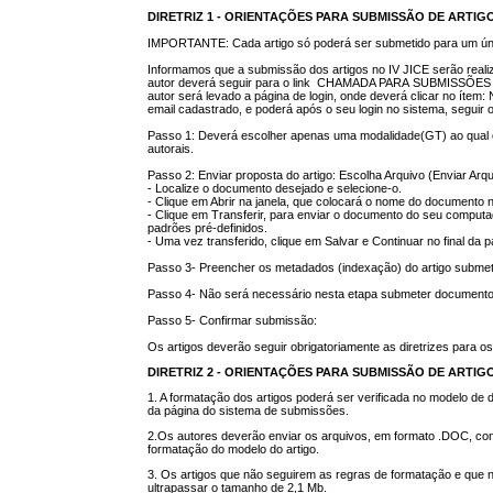
DIRETRIZ 1 -
ORIENTAÇÕES PARA SUBMISSÃO DE ARTIGO
IMPORTANTE: Cada artigo só poderá ser submetido para um únic
Informamos que a submissão dos artigos no IV JICE serão rea
autor deverá seguir para o link CHAMADA PARA SUBMISSÕES e apó
autor será levado a página de login, onde deverá clicar no ítem
email cadastrado, e poderá após o seu login no sistema, seguir
Passo 1: Deverá escolher apenas uma modalidade(GT) ao qual o 
autorais.
Passo 2: Enviar proposta do artigo: Escolha Arquivo (Enviar Arq
- Localize o documento desejado e selecione-o.
- Clique em Abrir na janela, que colocará o nome do documento 
- Clique em Transferir, para enviar o documento do seu compu
padrões pré-definidos.
- Uma vez transferido, clique em Salvar e Continuar no final da p
Passo 3- Preencher os metadados (indexação) do artigo submet
Passo 4- Não será necessário nesta etapa submeter document
Passo 5- Confirmar submissão:
Os artigos deverão seguir obrigatoriamente as diretrizes para o
DIRETRIZ 2 - ORIENTAÇÕES PARA SUBMISSÃO DE ARTIG
1. A formatação dos artigos poderá ser verificada no modelo de
da página do sistema de submissões.
2.Os autores deverão enviar os arquivos, em formato .DOC, con
formatação do modelo do artigo.
3. Os artigos que não seguirem as regras de formatação e que
ultrapassar o tamanho de 2,1 Mb.