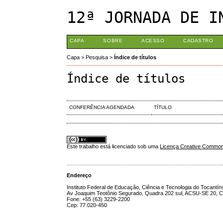
12ª JORNADA DE I
CAPA
SOBRE
ACESSO
CADASTRO
Capa
>
Pesquisa
>
Índice de títulos
Índice de títulos
CONFERÊNCIA AGENDADA
TÍTULO
Este trabalho está licenciado sob uma
Licença Creative Commons
........................................................................................................
Endereço
Instituto Federal de Educação, Ciência e Tecnologia do Tocantín
Av Joaquim Teotônio Segurado, Quadra 202 sul, ACSU-SE 20, C
Fone: +55 (63) 3229-2200
Cep: 77.020-450