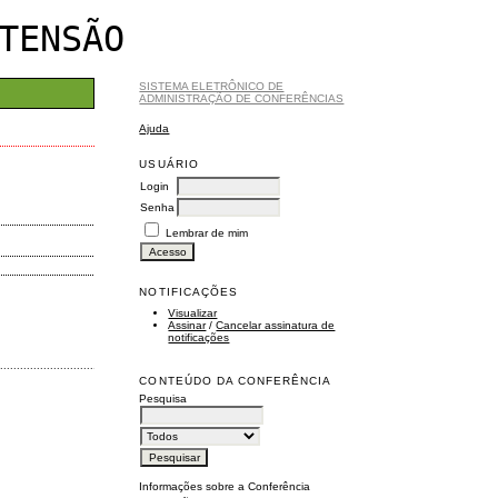
TENSÃO
SISTEMA ELETRÔNICO DE
ADMINISTRAÇÃO DE CONFERÊNCIAS
Ajuda
USUÁRIO
Login
Senha
Lembrar de mim
NOTIFICAÇÕES
Visualizar
Assinar
/
Cancelar assinatura de
notificações
......................................................................................................................................................
CONTEÚDO DA CONFERÊNCIA
Pesquisa
Informações sobre a Conferência