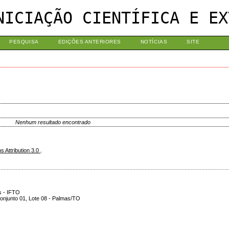
NICIAÇÃO CIENTÍFICA E EX
PESQUISA
EDIÇÕES ANTERIORES
NOTÍCIAS
SITE
Nenhum resultado encontrado
 Attribution 3.0
.
.....................................................................................................................................................
s - IFTO
onjunto 01, Lote 08 - Palmas/TO