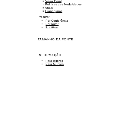
......................................................................................................................................................
»
Visão Geral
»
Políticas das Modalidades
»
Anais
»
Cronograma
Procurar
Por Conferência
Por Autor
Por título
TAMANHO DA FONTE
INFORMAÇÃO
Para leitores
Para Autores