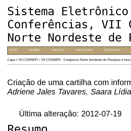
Sistema Eletrônico
Conferências, VII 
Norte Nordeste de 
CAPA
SOBRE
ACESSO
CADASTRO
PESQUISA
Capa
>
VII CONNEPI
>
VII CONNEPI - Congresso Norte Nordeste de Pesquisa e Inov
Criação de uma cartilha com infor
Adriene Jales Tavares, Saara Lídi
Última alteração: 2012-07-19
Resumo