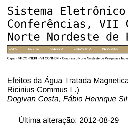
Sistema Eletrônico
Conferências, VII 
Norte Nordeste de 
CAPA
SOBRE
ACESSO
CADASTRO
PESQUISA
Capa
>
VII CONNEPI
>
VII CONNEPI - Congresso Norte Nordeste de Pesquisa e Inov
Efeitos da Água Tratada Magneti
Ricinius Commus L.)
Dogivan Costa, Fábio Henrique Silv
Última alteração: 2012-08-29