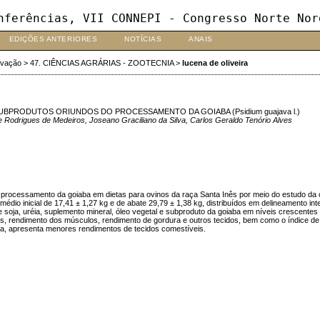
nferências, VII CONNEPI - Congresso Norte Nor
EDIÇÕES ANTERIORES
NOTÍCIAS
ANAIS
ovação
>
47. CIÊNCIAS AGRÁRIAS - ZOOTECNIA
>
lucena de oliveira
PRODUTOS ORIUNDOS DO PROCESSAMENTO DA GOIABA (Psidium guajava l.)
e Rodrigues de Medeiros, Joseano Graciliano da Silva, Carlos Geraldo Tenório Alves
s do processamento da goiaba em dietas para ovinos da raça Santa Inês por meio do estudo d
dio inicial de 17,41 ± 1,27 kg e de abate 29,79 ± 1,38 kg, distribuídos em delineamento in
 de soja, uréia, suplemento mineral, óleo vegetal e subproduto da goiaba em níveis crescent
s, rendimento dos músculos, rendimento de gordura e outros tecidos, bem como o índice de 
ja, apresenta menores rendimentos de tecidos comestíveis.