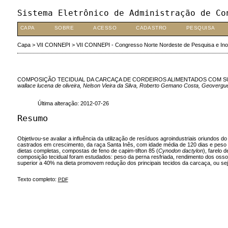
Sistema Eletrônico de Administração de Co
CAPA
SOBRE
ACESSO
CADASTRO
PESQUISA
Capa
>
VII CONNEPI
>
VII CONNEPI - Congresso Norte Nordeste de Pesquisa e In
COMPOSIÇÃO TECIDUAL DA CARCAÇA DE CORDEIROS ALIMENTADOS COM SUB
wallace lucena de oliveira, Nelson Vieira da Silva, Roberto Gemano Costa, Geovergu
Última alteração: 2012-07-26
Resumo
Objetivou-se avaliar a influência da utilização de resíduos agroindustriais oriundo
castrados em crescimento, da raça Santa Inês, com idade média de 120 dias e peso mé
dietas completas, compostas de feno de capim-tifton 85 (
Cynodon dactylon
), farelo
composição tecidual foram estudados: peso da perna resfriada, rendimento dos osso
superior a 40% na dieta promovem redução dos principais tecidos da carcaça, ou se
Texto completo:
PDF