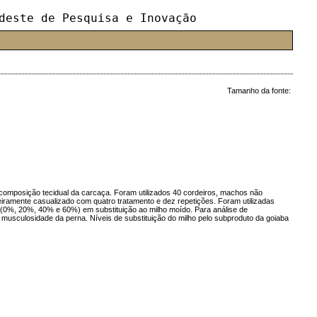
deste de Pesquisa e Inovação
Tamanho da fonte:
a composição tecidual da carcaça. Foram utilizados 40 cordeiros, machos não
teiramente casualizado com quatro tratamento e dez repetições. Foram utilizadas
es (0%, 20%, 40% e 60%) em substituição ao milho moído. Para análise de
musculosidade da perna. Níveis de substituição do milho pelo subproduto da goiaba