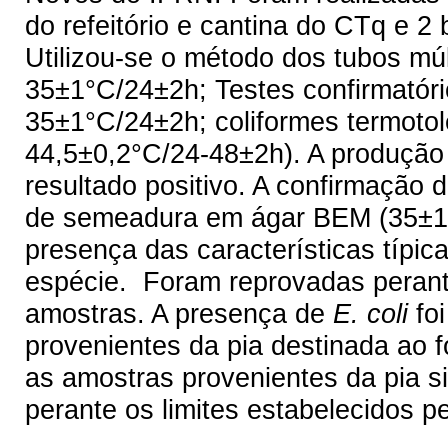
do refeitório e cantina do CTq e 2
Utilizou-se o método dos tubos múlt
35±1°C/24±2h; Testes confirmatório
35±1°C/24±2h; coliformes termotol
44,5±0,2°C/24-48±2h). A produção 
resultado positivo. A confirmação
de semeadura em ágar BEM (35±1°
presença das características típic
espécie. Foram reprovadas perant
amostras. A presença de
E. coli
fo
provenientes da pia destinada ao 
as amostras provenientes da pia si
perante os limites estabelecidos pe