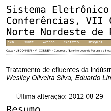
Sistema Eletrônico
Conferências, VII 
Norte Nordeste de 
CAPA
SOBRE
ACESSO
CADASTRO
PESQUISA
Capa
>
VII CONNEPI
>
VII CONNEPI - Congresso Norte Nordeste de Pesquisa e Inov
Tratamento de efluentes da indústr
Weslley Oliveira Silva, Eduardo Li
Última alteração: 2012-08-29
Resumo